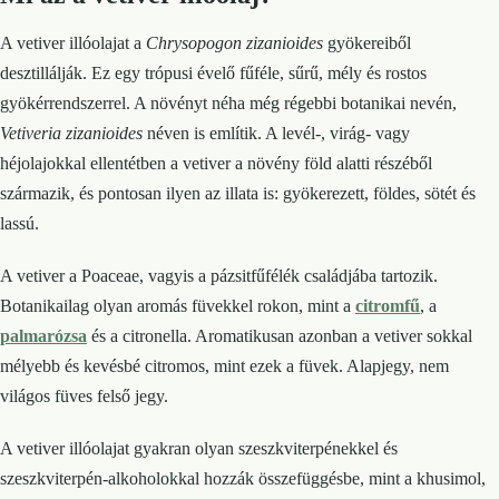
A vetiver illóolajat a
Chrysopogon zizanioides
gyökereiből
desztillálják. Ez egy trópusi évelő fűféle, sűrű, mély és rostos
gyökérrendszerrel. A növényt néha még régebbi botanikai nevén,
Vetiveria zizanioides
néven is említik. A levél-, virág- vagy
héjolajokkal ellentétben a vetiver a növény föld alatti részéből
származik, és pontosan ilyen az illata is: gyökerezett, földes, sötét és
lassú.
A vetiver a Poaceae, vagyis a pázsitfűfélék családjába tartozik.
Botanikailag olyan aromás füvekkel rokon, mint a
citromfű
, a
palmarózsa
és a citronella. Aromatikusan azonban a vetiver sokkal
mélyebb és kevésbé citromos, mint ezek a füvek. Alapjegy, nem
világos füves felső jegy.
A vetiver illóolajat gyakran olyan szeszkviterpénekkel és
szeszkviterpén-alkoholokkal hozzák összefüggésbe, mint a khusimol,