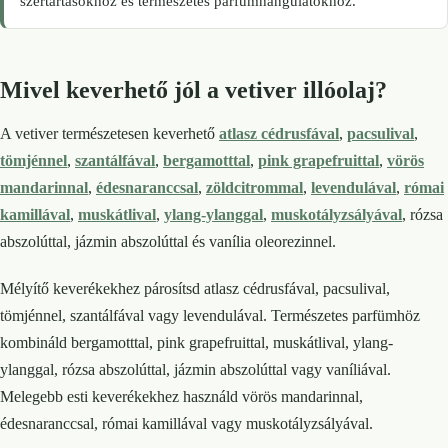
szertartásokhoz és természetes parfümhangulatokhoz.
Mivel keverhető jól a vetiver illóolaj?
A vetiver természetesen keverhető
atlasz cédrusfával
,
pacsulival
,
tömjénnel
,
szantálfával
,
bergamotttal
,
pink grapefruittal
,
vörös
mandarinnal
,
édesnaranccsal
,
zöldcitrommal
,
levendulával
,
római
kamillával
,
muskátlival
,
ylang-ylanggal
,
muskotályzsályával
, rózsa
abszolúttal, jázmin abszolúttal és vanília oleorezinnel.
Mélyítő keverékekhez párosítsd atlasz cédrusfával, pacsulival,
tömjénnel, szantálfával vagy levendulával. Természetes parfümhöz
kombináld bergamotttal, pink grapefruittal, muskátlival, ylang-
ylanggal, rózsa abszolúttal, jázmin abszolúttal vagy vaníliával.
Melegebb esti keverékekhez használd vörös mandarinnal,
édesnaranccsal, római kamillával vagy muskotályzsályával.