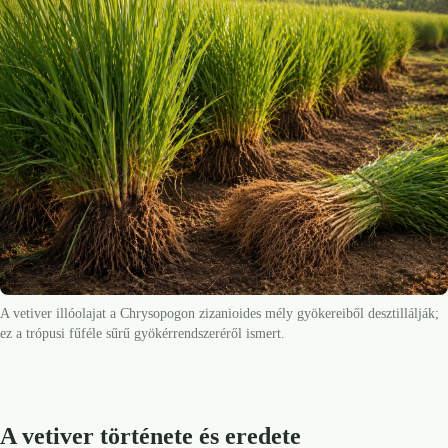
A vetiver illóolajat a Chrysopogon zizanioides mély gyökereiből desztillálják;
ez a trópusi fűféle sűrű gyökérrendszeréről ismert.
A vetiver története és eredete