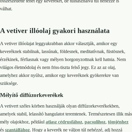
összeszedetté tehet egy keveréket, de túlhasználva túl nehézzé is
válhat.
A vetiver illóolaj gyakori használata
A vetiver illóolajat leggyakrabban akkor választják, amikor egy
keveréknek stabilnak, lassúnak, földesnek, meditatívnak, füstösnek,
érzékinek, férfiasnak vagy mélyen horgonyzottnak kell hatnia. Nem
világos életmódolaj és nem friss-tiszta felső jegy. Ez az az olaj,
amelyhez akkor nyúlsz, amikor egy keveréknek gyökerekre van
szüksége.
Mélyítő diffúzorkeverékek
A vetivert széles körben használják olyan diffúzorkeverékekben,
amelyek stabil, lelassító hangulatot teremtenek. Természetesen illik más
mély olajokhoz, például
atlasz cédrusfához
,
pacsulihoz
,
tömjénhez
és
szantálfához
. Hogy a keverék ne váljon túl nehézzé, adj hozzá