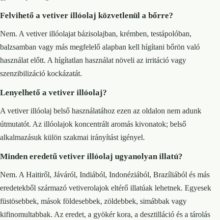
Felvihető a vetiver illóolaj közvetlenül a bőrre?
Nem. A vetiver illóolajat bázisolajban, krémben, testápolóban,
balzsamban vagy más megfelelő alapban kell hígítani bőrön való
használat előtt. A hígítatlan használat növeli az irritáció vagy
szenzibilizáció kockázatát.
Lenyelhető a vetiver illóolaj?
A vetiver illóolaj belső használatához ezen az oldalon nem adunk
útmutatót. Az illóolajok koncentrált aromás kivonatok; belső
alkalmazásuk külön szakmai irányítást igényel.
Minden eredetű vetiver illóolaj ugyanolyan illatú?
Nem. A Haitiről, Jáváról, Indiából, Indonéziából, Brazíliából és más
eredetekből származó vetiverolajok eltérő illatúak lehetnek. Egyesek
füstösebbek, mások földesebbek, zöldebbek, simábbak vagy
kifinomultabbak. Az eredet, a gyökér kora, a desztilláció és a tárolás