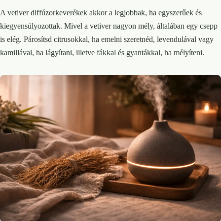
A vetiver diffúzorkeverékek akkor a legjobbak, ha egyszerűek és
kiegyensúlyozottak. Mivel a vetiver nagyon mély, általában egy csepp
is elég. Párosítsd citrusokkal, ha emelni szeretnéd, levendulával vagy
kamillával, ha lágyítani, illetve fákkal és gyantákkal, ha mélyíteni.