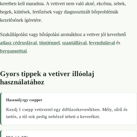
keretben kell maradnia. A vetivert nem való akné, ekcéma, sebek,
hegek, kiütések, fertőzések vagy diagnosztizált bőrproblémák
kezelésének ígéretére.
Szakállápolási vagy bőrápolási aromákhoz a vetiver jól keverhető
atlasz cédrusfával
,
tömjénnel
,
szantálfával
,
levendulával
és
bergamotttal
.
Gyors tippek a vetiver illóolaj
használatához
Használj egy cseppet
Kezdj 1 csepp vetiverrel egy diffúzorkeverékben. Mély, sűrű és
tartós, a túl sok pedig nehézzé teheti a keveréket.