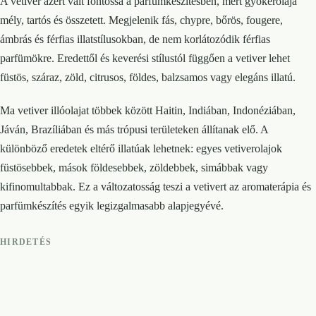
A vetiver azért vált fontossá a parfümkészítésben, mert gyökérolaja
mély, tartós és összetett. Megjelenik fás, chypre, bőrös, fougere,
ámbrás és férfias illatstílusokban, de nem korlátozódik férfias
parfümökre. Eredettől és keverési stílustól függően a vetiver lehet
füstös, száraz, zöld, citrusos, földes, balzsamos vagy elegáns illatú.
Ma vetiver illóolajat többek között Haitin, Indiában, Indonéziában,
Jáván, Brazíliában és más trópusi területeken állítanak elő. A
különböző eredetek eltérő illatúak lehetnek: egyes vetiverolajok
füstösebbek, mások földesebbek, zöldebbek, simábbak vagy
kifinomultabbak. Ez a változatosság teszi a vetivert az aromaterápia és
parfümkészítés egyik legizgalmasabb alapjegyévé.
HIRDETÉS