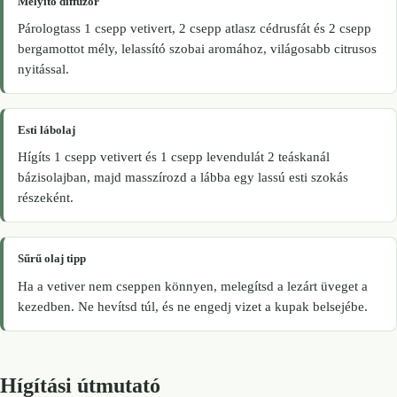
Mélyítő diffúzor
Párologtass 1 csepp vetivert, 2 csepp atlasz cédrusfát és 2 csepp
bergamottot mély, lelassító szobai aromához, világosabb citrusos
nyitással.
Esti lábolaj
Hígíts 1 csepp vetivert és 1 csepp levendulát 2 teáskanál
bázisolajban, majd masszírozd a lábba egy lassú esti szokás
részeként.
Sűrű olaj tipp
Ha a vetiver nem cseppen könnyen, melegítsd a lezárt üveget a
kezedben. Ne hevítsd túl, és ne engedj vizet a kupak belsejébe.
Hígítási útmutató