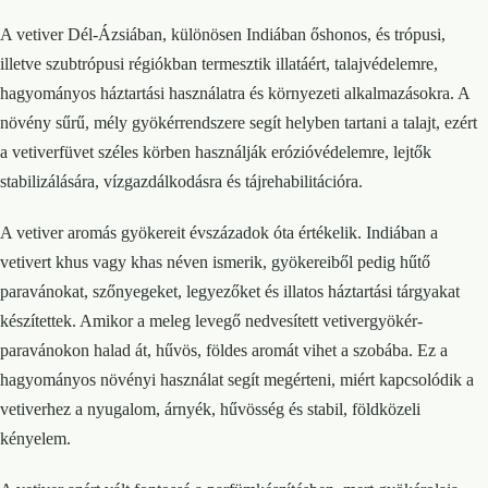
A vetiver Dél-Ázsiában, különösen Indiában őshonos, és trópusi,
illetve szubtrópusi régiókban termesztik illatáért, talajvédelemre,
hagyományos háztartási használatra és környezeti alkalmazásokra. A
növény sűrű, mély gyökérrendszere segít helyben tartani a talajt, ezért
a vetiverfüvet széles körben használják erózióvédelemre, lejtők
stabilizálására, vízgazdálkodásra és tájrehabilitációra.
A vetiver aromás gyökereit évszázadok óta értékelik. Indiában a
vetivert khus vagy khas néven ismerik, gyökereiből pedig hűtő
paravánokat, szőnyegeket, legyezőket és illatos háztartási tárgyakat
készítettek. Amikor a meleg levegő nedvesített vetivergyökér-
paravánokon halad át, hűvös, földes aromát vihet a szobába. Ez a
hagyományos növényi használat segít megérteni, miért kapcsolódik a
vetiverhez a nyugalom, árnyék, hűvösség és stabil, földközeli
kényelem.