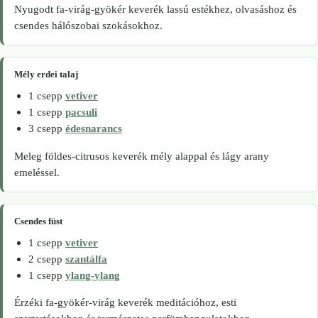
Nyugodt fa-virág-gyökér keverék lassú estékhez, olvasáshoz és
csendes hálószobai szokásokhoz.
Mély erdei talaj
1 csepp
vetiver
1 csepp
pacsuli
3 csepp
édesnarancs
Meleg földes-citrusos keverék mély alappal és lágy arany
emeléssel.
Csendes füst
1 csepp
vetiver
2 csepp
szantálfa
1 csepp
ylang-ylang
Érzéki fa-gyökér-virág keverék meditációhoz, esti