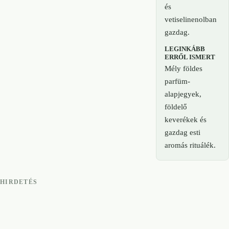
és
vetiselinenolban
gazdag.
LEGINKÁBB
ERRŐL ISMERT
Mély földes
parfüm-
alapjegyek,
földelő
keverékek és
gazdag esti
aromás rituálék.
HIRDETÉS