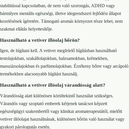
stabilitással kapcsolatban, de nem való szorongás, ADHD vagy
bármilyen mentális egészségi, illetve idegrendszeri fejlődési állapot
kezelésének ígéretére. Támogató aromás környezet része lehet, nem
szakmai ellátás helyettesítője.
Használható a vetiver illóolaj bőrön?
Igen, de hígítani kell. A vetiver megfelelő hígításban használható
testolajokban, szakállolajokban, balzsamokban, krémekben,
masszázsolajokban és parfümolajokban. Érzékeny bőrre vagy arcápoló
termékekben alacsonyabb hígítást használj.
Használható a vetiver illóolaj várandósság alatt?
Várandósság alatt különösen körültekintő használat szükséges.
Várandós vagy szoptató emberek kérjenek tanácsot képzett
egészségügyi szakembertől vagy klinikai aromaterapeutától, mielőtt
vetiver illóolajat használnának, különösen bőrön való használat vagy
gyakori párologtatás esetén.