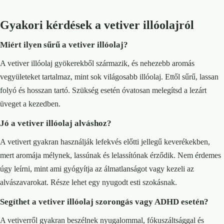
Gyakori kérdések a vetiver illóolajról
Miért ilyen sűrű a vetiver illóolaj?
A vetiver illóolaj gyökerekből származik, és nehezebb aromás
vegyületeket tartalmaz, mint sok világosabb illóolaj. Ettől sűrű, lassan
folyó és hosszan tartó. Szükség esetén óvatosan melegítsd a lezárt
üveget a kezedben.
Jó a vetiver illóolaj alváshoz?
A vetivert gyakran használják lefekvés előtti jellegű keverékekben,
mert aromája mélynek, lassúnak és lelassítónak érződik. Nem érdemes
úgy leírni, mint ami gyógyítja az álmatlanságot vagy kezeli az
alvászavarokat. Része lehet egy nyugodt esti szokásnak.
Segíthet a vetiver illóolaj szorongás vagy ADHD esetén?
A vetiverről gyakran beszélnek nyugalommal, fókuszáltsággal és