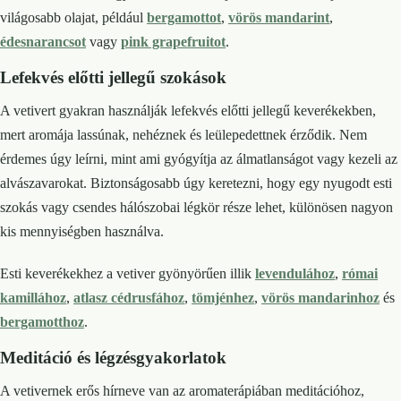
világosabb olajat, például
bergamottot
,
vörös mandarint
,
édesnarancsot
vagy
pink grapefruitot
.
Lefekvés előtti jellegű szokások
A vetivert gyakran használják lefekvés előtti jellegű keverékekben,
mert aromája lassúnak, nehéznek és leülepedettnek érződik. Nem
érdemes úgy leírni, mint ami gyógyítja az álmatlanságot vagy kezeli az
alvászavarokat. Biztonságosabb úgy keretezni, hogy egy nyugodt esti
szokás vagy csendes hálószobai légkör része lehet, különösen nagyon
kis mennyiségben használva.
Esti keverékekhez a vetiver gyönyörűen illik
levendulához
,
római
kamillához
,
atlasz cédrusfához
,
tömjénhez
,
vörös mandarinhoz
és
bergamotthoz
.
Meditáció és légzésgyakorlatok
A vetivernek erős hírneve van az aromaterápiában meditációhoz,