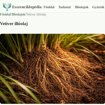
Esszenciklopédia
Főoldal
Tudástár
Illóolajok
Gyártók
Főoldal
/
Illóolajok
/
Vetiver illóolaj
Vetiver illóolaj