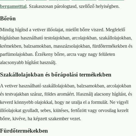
bergamotttal
. Szakaszosan párologtasd, szellőző helyiségben.
Bőrön
Mindig hígítsd a vetiver illóolajat, mielőtt bőrre viszed. Megfelelő
hígításban használható testolajokban, arcolajokban, szakállolajokban,
krémekben, balzsamokban, masszázsolajokban, fürdőtermékekben és
parfümolajokban. Érzékeny bőrre, arcra vagy nagy felületen
alacsonyabb hígítást használj.
Szakállolajokban és bőrápolási termékekben
A vetiver használható szakállolajokban, balzsamokban, arcolajokban
és testvajakban száraz, földes aromáért. Használj alacsony hígítást, és
keverd könnyebb olajokkal, hogy ne uralja el a formulát. Ne vigyél
illóolajokat gyulladt, sebes, kiütéses, fertőzött vagy orvosilag kezelt
bőrre, kivéve, ha képzett szakember vezet.
Fürdőtermékekben