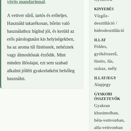
vörös mandarinnal
.
KINYERÉS
A vetiver sűrű, tartós és erőteljes.
Vízgőz-
desztilláció /
Használd takarékosan, bőrön való
hidrodesztilláció
használathoz hígítsd jól, és kerüld az
erős párologtatást kis helyiségekben,
ILLAT
Földes,
ha az aroma túl füstösnek, nehéznek
gyökérszerű,
vagy álmosítónak érződik. Mint
füstös, fás,
minden illóolajat, ezt sem szabad
száraz, mély
alkalmi jólléti gyakorlatként belsőleg
ILLATJEGY
használni.
Alapjegy
GYAKORI
ÖSSZETEVŐK
Gyakran
khusimolban,
béta-vetivonban,
alfa-vetivonban