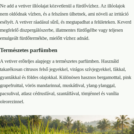
Ne add a vetiver illóolajat közvetlenül a fürdővízhez. Az illóolajok
nem oldódnak vízben, és a felszínen ülhetnek, ami növeli az irritáció
esélyét. A vetiver ráadásul sűrű, és megtapadhat a felületeken. Keverd
megfelelő diszpergálószerbe, illatmentes fürdőgélbe vagy teljesen
emulgeált fürdőtermékbe, mielőtt vízhez adnád.
Természetes parfümben
A vetiver erőteljes alapjegy a természetes parfümben. Használd
takarékosan citrusos felső jegyekkel, virágos szívjegyekkel, fákkal,
gyantákkal és földes olajokkal. Különösen hasznos bergamotttal, pink
grapefruittal, vörös mandarinnal, muskátlival, ylang-ylanggal,
pacsulival, atlasz cédrusfával, szantálfával, tömjénnel és vanília
oleorezinnel.