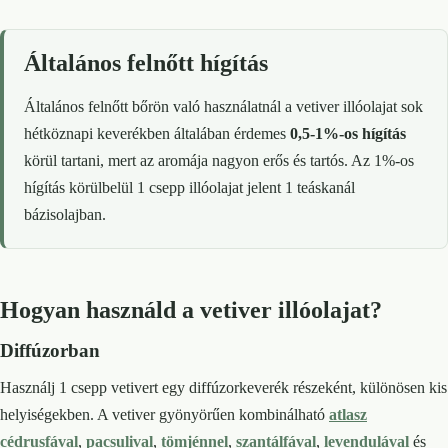
Általános felnőtt hígítás
Általános felnőtt bőrön való használatnál a vetiver illóolajat sok
hétköznapi keverékben általában érdemes
0,5-1%-os hígítás
körül tartani, mert az aromája nagyon erős és tartós. Az 1%-os
hígítás körülbelül 1 csepp illóolajat jelent 1 teáskanál
bázisolajban.
Hogyan használd a vetiver illóolajat?
Diffúzorban
Használj 1 csepp vetivert egy diffúzorkeverék részeként, különösen kis
helyiségekben. A vetiver gyönyörűen kombinálható
atlasz
cédrusfával
,
pacsulival
,
tömjénnel
,
szantálfával
,
levendulával
és