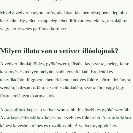
Mivel a vetiver nagyon tartós, általában kis mennyiségben a legjobb
használni. Egyetlen csepp elég lehet diffúzorkeverékhez, testolajhoz
vagy természetes parfümakkordhoz.
Milyen illata van a vetiver illóolajnak?
A vetiver illóolaj földes, gyökérszerű, füstös, fás, száraz, meleg, kissé
kesernyés és mélyen mélyítő, stabil érzetű illatú. Eredettől és
desztillációtól függően lehetnek benne nedves földre, bőrre, dohányra,
szénára, balzsamos fára, keserű csokoládéra, száraz fűre vagy lágy
füstre emlékeztető árnyalatok.
A
pacsulihoz
képest a vetiver szárazabb, füstösebb és gyökérszerűbb.
Az
atlasz cédrusfához
képest nehezebb és földesebb. A
szantálfához
képest kevésbé krémes és rusztikusabb. A vetiver nyugodttá és