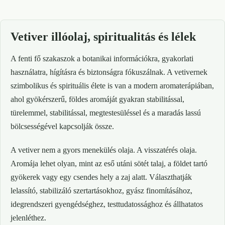
Vetiver illóolaj, spiritualitás és lélek
A fenti fő szakaszok a botanikai információkra, gyakorlati
használatra, hígításra és biztonságra fókuszálnak. A vetivernek
szimbolikus és spirituális élete is van a modern aromaterápiában,
ahol gyökérszerű, földes aromáját gyakran stabilitással,
türelemmel, stabilitással, megtestesüléssel és a maradás lassú
bölcsességével kapcsolják össze.
A vetiver nem a gyors menekülés olaja. A visszatérés olaja.
Aromája lehet olyan, mint az eső utáni sötét talaj, a földet tartó
gyökerek vagy egy csendes hely a zaj alatt. Választhatják
lelassító, stabilizáló szertartásokhoz, gyász finomításához,
idegrendszeri gyengédséghez, testtudatossághoz és állhatatos
jelenléthez.