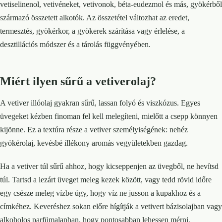
vetiselinenol, vetivéneket, vetivonok, béta-eudezmol és más, gyökérből
származó összetett alkotók. Az összetétel változhat az eredet,
termesztés, gyökérkor, a gyökerek szárítása vagy érlelése, a
desztillációs módszer és a tárolás függvényében.
Miért ilyen sűrű a vetiverolaj?
A vetiver illóolaj gyakran sűrű, lassan folyó és viszkózus. Egyes
üvegeket kézben finoman fel kell melegíteni, mielőtt a csepp könnyen
kijönne. Ez a textúra része a vetiver személyiségének: nehéz
gyökérolaj, kevésbé illékony aromás vegyületekben gazdag.
Ha a vetiver túl sűrű ahhoz, hogy kicseppenjen az üvegből, ne hevítsd
túl. Tartsd a lezárt üveget meleg kezek között, vagy tedd rövid időre
egy csésze meleg vízbe úgy, hogy víz ne jusson a kupakhoz és a
címkéhez. Keveréshez sokan előre hígítják a vetivert bázisolajban vagy
alkoholos parfümalapban, hogy pontosabban lehessen mérni.