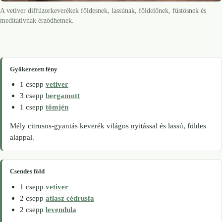
A vetiver diffúzorkeverékek földesnek, lassúnak, földelőnek, füstösnek és
meditatívnak érződhetnek.
Gyökerezett fény
1 csepp
vetiver
3 csepp
bergamott
1 csepp
tömjén
Mély citrusos-gyantás keverék világos nyitással és lassú, földes
alappal.
Csendes föld
1 csepp
vetiver
2 csepp
atlasz cédrusfa
2 csepp
levendula