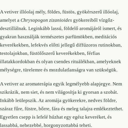
A vetiver illóolaj mély, földes, füstös, gyökérszerű illóolaj,
amelyet a
Chrysopogon zizanioides
gyökereiből vízgőz-
desztillálnak. Leginkább lassú, földelő aromájáról ismert, és
gyakran használják természetes parfümökben, meditációs
keverékekben, lefekvés előtti jellegű diffúzoros rutinokban,
testolajokban, füstölőszerű keverékekben, férfias
illatakkordokban és olyan csendes rituálékban, amelyeknek
mélységre, türelemre és mozdulatlanságra van szükségük.
A vetiver az aromaterápia egyik legmélyebb alapjegye. Nem
szikrázik, nem siet, és nem világosítja ki gyorsan a szobát.
Inkább leülepszik. Az aromája gyökerekre, nedves földre,
száraz fűre, füstre, bőrre, fára és meleg talajra emlékeztethet.
Egyetlen csepp is lefelé húzhat egy egész keveréket, és
lassabbá, nehezebbé, horgonyzottabbá teheti.