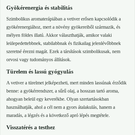
Gyökérenergia és stabilitás
Szimbolikus aromaterápiában a vetiver erősen kapcsolódik a
gyökérenergiához, mert a növény gyökereiből származik, és
mélyen földes illatú. Akkor választhatják, amikor valaki
leülepedettebbnek, stabilabbnak és fizikailag jelenlévőbbnek
szeretné érezni magát. Ezek a társítások szimbolikusak, nem
orvosi vagy tudományos állítások.
Türelem és lassú gyógyulás
A vetiver a türelmet jelképezheti, mert minden lassúnak érződik
benne: a gyökérrendszer, a sűrű olaj, a hosszan tartó aroma,
ahogyan beleül egy keverékbe. Olyan szertartásokban
használhatják, ahol a cél nem a gyors átalakulás, hanem a
maradás, a légzés és a következő apró lépés megtétele.
Visszatérés a testhez