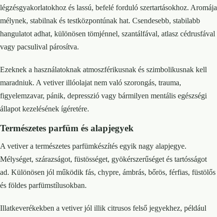
légzésgyakorlatokhoz és lassú, befelé forduló szertartásokhoz. Aromája
mélynek, stabilnak és testközpontúnak hat. Csendesebb, stabilabb
hangulatot adhat, különösen tömjénnel, szantálfával, atlasz cédrusfával
vagy pacsulival párosítva.
Ezeknek a használatoknak atmoszférikusnak és szimbolikusnak kell
maradniuk. A vetiver illóolajat nem való szorongás, trauma,
figyelemzavar, pánik, depresszió vagy bármilyen mentális egészségi
állapot kezelésének ígéretére.
Természetes parfüm és alapjegyek
A vetiver a természetes parfümkészítés egyik nagy alapjegye.
Mélységet, szárazságot, füstösséget, gyökérszerűséget és tartósságot
ad. Különösen jól működik fás, chypre, ámbrás, bőrös, férfias, füstölős
és földes parfümstílusokban.
Illatkeverékekben a vetiver jól illik citrusos felső jegyekhez, például