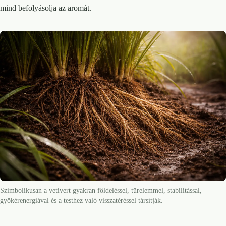
mind befolyásolja az aromát.
Szimbolikusan a vetivert gyakran földeléssel, türelemmel, stabilitással,
gyökérenergiával és a testhez való visszatéréssel társítják.