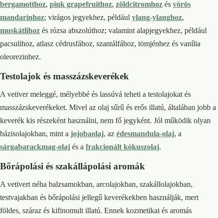
bergamotthoz
,
pink grapefruithoz
,
zöldcitromhoz
és
vörös
mandarinhoz
; virágos jegyekhez, például
ylang-ylanghoz
,
muskátlihoz
és rózsa abszolúthoz; valamint alapjegyekhez, például
pacsulihoz, atlasz cédrusfához, szantálfához, tömjénhez és vanília
oleorezinhez.
Testolajok és masszázskeverékek
A vetiver meleggé, mélyebbé és lassúvá teheti a testolajokat és
masszázskeverékeket. Mivel az olaj sűrű és erős illatú, általában jobb a
keverék kis részeként használni, nem fő jegyként. Jól működik olyan
bázisolajokban, mint a
jojobaolaj
, az
édesmandula-olaj
, a
sárgabarackmag-olaj
és a
frakcionált kókuszolaj
.
Bőrápolási és szakállápolási aromák
A vetivert néha balzsamokban, arcolajokban, szakállolajokban,
testvajakban és bőrápolási jellegű keverékekben használják, mert
földes, száraz és kifinomult illatú. Ennek kozmetikai és aromás