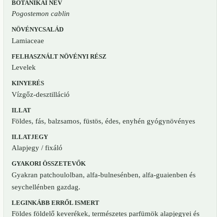
BOTANIKAI NÉV
Pogostemon cablin
NÖVÉNYCSALÁD
Lamiaceae
FELHASZNÁLT NÖVÉNYI RÉSZ
Levelek
KINYERÉS
Vízgőz-desztilláció
ILLAT
Földes, fás, balzsamos, füstös, édes, enyhén gyógynövényes
ILLATJEGY
Alapjegy / fixáló
GYAKORI ÖSSZETEVŐK
Gyakran patchoulolban, alfa-bulnesénben, alfa-guaienben és
seychellénben gazdag.
LEGINKÁBB ERRŐL ISMERT
Földes földelő keverékek, természetes parfümök alapjegyei és