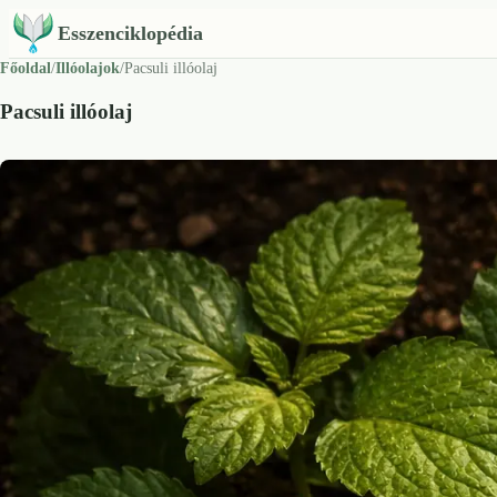
Esszenciklopédia
Főoldal
/
Illóolajok
/
Pacsuli illóolaj
Pacsuli illóolaj