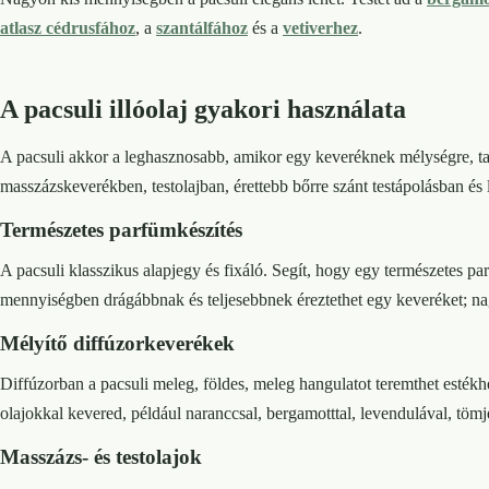
atlasz cédrusfához
, a
szantálfához
és a
vetiverhez
.
A pacsuli illóolaj gyakori használata
A pacsuli akkor a leghasznosabb, amikor egy keveréknek mélységre, ta
masszázskeverékben, testolajban, érettebb bőrre szánt testápolásban és 
Természetes parfümkészítés
A pacsuli klasszikus alapjegy és fixáló. Segít, hogy egy természetes p
mennyiségben drágábbnak és teljesebbnek éreztethet egy keveréket; n
Mélyítő diffúzorkeverékek
Diffúzorban a pacsuli meleg, földes, meleg hangulatot teremthet esté
olajokkal kevered, például naranccsal, bergamotttal, levendulával, töm
Masszázs- és testolajok