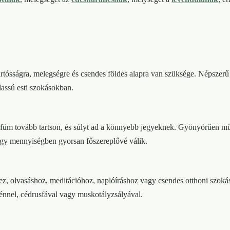
rtósságra, melegségre és csendes földes alapra van szüksége. Népszerű
lassú esti szokásokban.
arfüm tovább tartson, és súlyt ad a könnyebb jegyeknek. Gyönyörűen műkö
agy mennyiségben gyorsan főszereplővé válik.
khez, olvasáshoz, meditációhoz, naplóíráshoz vagy csendes otthoni szo
jénnel, cédrusfával vagy muskotályzsályával.