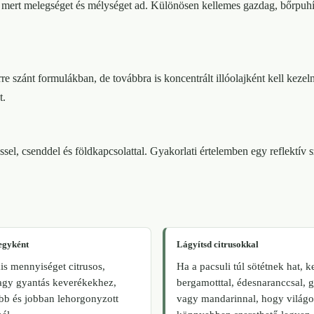
mert melegséget és mélységet ad. Különösen kellemes gazdag, bőrpuhító
re szánt formulákban, de továbbra is koncentrált illóolajként kell kez
t.
zéssel, csenddel és földkapcsolattal. Gyakorlati értelemben egy reflektí
egyként
Lágyítsd citrusokkal
is mennyiséget citrusos,
Ha a pacsuli túl sötétnek hat, 
vagy gyantás keverékekhez,
bergamotttal, édesnaranccsal, g
b és jobban lehorgonyzott
vagy mandarinnal, hogy világo