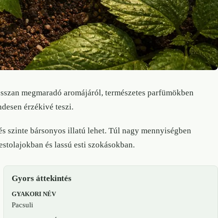
hosszan megmaradó aromájáról, természetes parfümökben
ndesen érzékivé teszi.
 és szinte bársonyos illatú lehet. Túl nagy mennyiségben
estolajokban és lassú esti szokásokban.
Gyors áttekintés
GYAKORI NÉV
Pacsuli