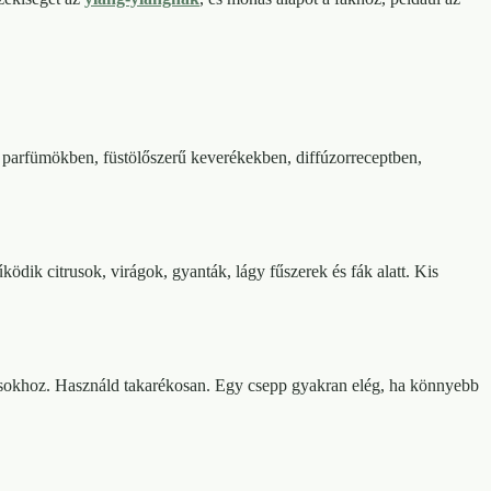
 parfümökben, füstölőszerű keverékekben, diffúzorreceptben,
dik citrusok, virágok, gyanták, lágy fűszerek és fák alatt. Kis
kásokhoz. Használd takarékosan. Egy csepp gyakran elég, ha könnyebb