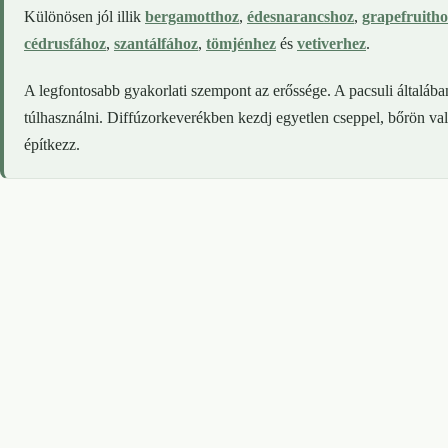
Különösen jól illik
bergamotthoz
,
édesnarancshoz
,
grapefruitho
cédrusfához
,
szantálfához
,
tömjénhez
és
vetiverhez
.
A legfontosabb gyakorlati szempont az erőssége. A pacsuli általáb
túlhasználni. Diffúzorkeverékben kezdj egyetlen cseppel, bőrön va
építkezz.