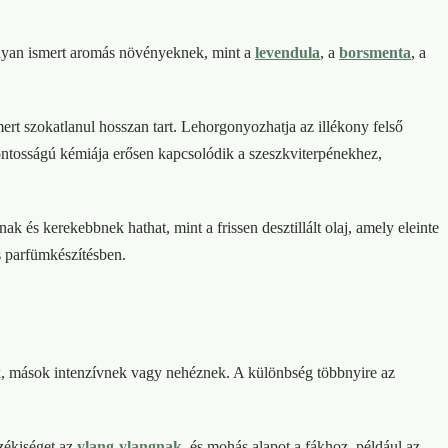
lyan ismert aromás növényeknek, mint a
levendula
, a
borsmenta
, a
, mert szokatlanul hosszan tart. Lehorgonyozhatja az illékony felső
csfontosságú kémiája erősen kapcsolódik a szeszkviterpénekhez,
 és kerekebbnek hathat, mint a frissen desztillált olaj, amely eleinte
s parfümkészítésben.
zik, mások intenzívnek vagy nehéznek. A különbség többnyire az
rzékiséget az
ylang-ylangnak
, és mohás alapot a fákhoz, például az