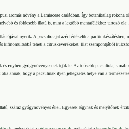
pusi aromás növény a Lamiaceae családban. Így botanikailag rokona o
élyebb és földesebb illatú is, mint a legtöbb mentafélékhez tartozó olaj.
tillációjával nyerik. A pacsuliolajat azért értékelik a parfümkészítésben
t, és kifinomultabbá teheti a citruskeverékeket. Illat szempontjából kul
 és enyhén gyógynövényesnek írják le. Az idősebb pacsuliolaj simábbnak
 oka annak, hogy a pacsulinak ilyen jellegzetes helye van a természete
s illatú, száraz gyógynövényes éllel. Egyesek lágynak és mélyítőnek ér
ttnak
, melegséget az
édesnarancsnak
, mélységet a
levendulának
, é