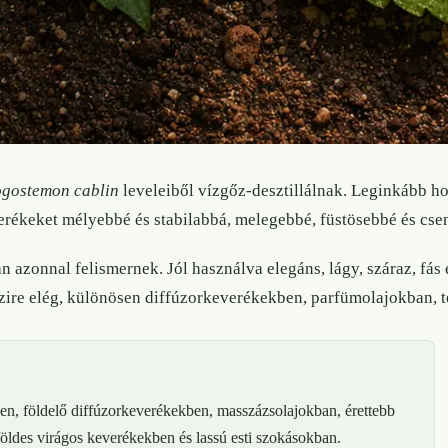
gostemon cablin
leveleiből vízgőz-desztillálnak. Leginkább 
everékeket mélyebbé és stabilabbá, melegebbé, füstösebbé és cse
n azonnal felismernek. Jól használva elegáns, lágy, száraz, fás
zire elég, különösen diffúzorkeverékekben, parfümolajokban, t
ben, földelő diffúzorkeverékekben, masszázsolajokban, érettebb
földes virágos keverékekben és lassú esti szokásokban.