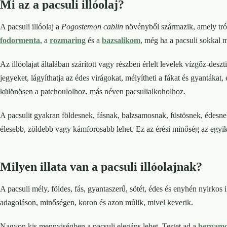
Mi az a pacsuli illóolaj?
A pacsuli illóolaj a
Pogostemon cablin
növényből származik, amely tró
fodormenta
, a
rozmaring
és a
bazsalikom
, még ha a pacsuli sokkal m
Az illóolajat általában szárított vagy részben érlelt levelek vízgőz-desz
jegyeket, lágyíthatja az édes virágokat, mélyítheti a fákat és gyantáka
különösen a patchoulolhoz, más néven pacsulialkoholhoz.
A pacsulit gyakran földesnek, fásnak, balzsamosnak, füstösnek, édesnek
élesebb, zöldebb vagy kámforosabb lehet. Ez az érési minőség az egyik
Milyen illata van a pacsuli illóolajnak?
A pacsuli mély, földes, fás, gyantaszerű, sötét, édes és enyhén nyirko
adagoláson, minőségen, koron és azon múlik, mivel keverik.
Nagyon kis mennyiségben a pacsuli elegáns lehet. Testet ad a
bergamo