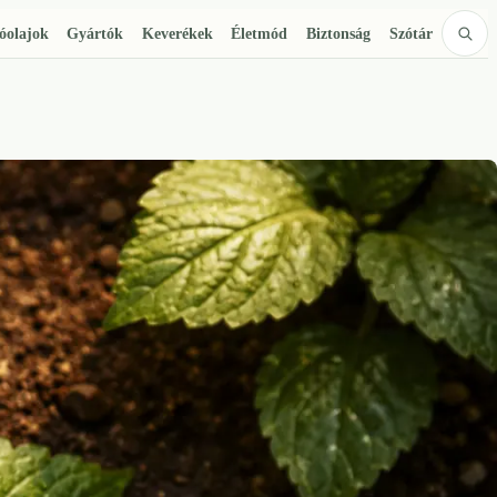
lóolajok
Gyártók
Keverékek
Életmód
Biztonság
Szótár