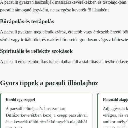
A pacsulit gyakran használják masszázskeverékekben és testolajokban, 
pacsulit támogató jegyként, ne az egész keverék fő illataként.
Bőrápolás és testápolás
A pacsuli gyakran megjelenik száraz, érettebb vagy érdesebb érzetű bőr
sérült vagy irritált bőrt, és reaktív bőr esetén gondosan végezz bőrteszte
Spirituális és reflektív szokások
A pacsuli erős szimbolikus kapcsolatban áll a stabilitással, testbe érke
Gyors tippek a pacsuli illóolajhoz
Kezdd egy cseppel
Használd alapj
A pacsuli erőteljes és hosszan tart.
Adj egészen k
Diffúzorkeverékben kezdj 1 csepp pacsulival,
virágos, fás 
és a keverék többi részét könnyebb olajokból
amikor mélyeb