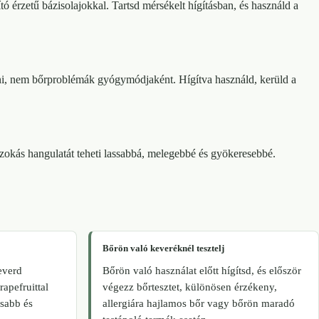
 érzetű bázisolajokkal. Tartsd mérsékelt hígításban, és használd a
elni, nem bőrproblémák gyógymódjaként. Hígítva használd, kerüld a
v szokás hangulatát teheti lassabbá, melegebbé és gyökeresebbé.
Bőrön való keveréknél tesztelj
keverd
Bőrön való használat előtt hígítsd, és először
rapefruittal
végezz bőrtesztet, különösen érzékeny,
sabb és
allergiára hajlamos bőr vagy bőrön maradó