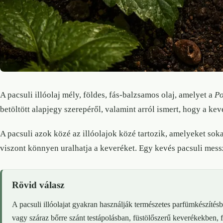
A pacsuli illóolaj mély, földes, fás-balzsamos olaj, amelyet a
Po
betöltött alapjegy szerepéről, valamint arról ismert, hogy a k
A pacsuli azok közé az illóolajok közé tartozik, amelyeket soka
viszont könnyen uralhatja a keveréket. Egy kevés pacsuli mess
Rövid válasz
A pacsuli illóolajat gyakran használják természetes parfümkészítés
vagy száraz bőrre szánt testápolásban, füstölőszerű keverékekben, 