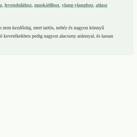
z
,
levendulához
,
muskátlihoz
,
ylang-ylanghoz
,
atlasz
an nem kezdőolaj, mert tartós, nehéz és nagyon könnyű
ló keverékekben pedig nagyon alacsony aránnyal, és lassan