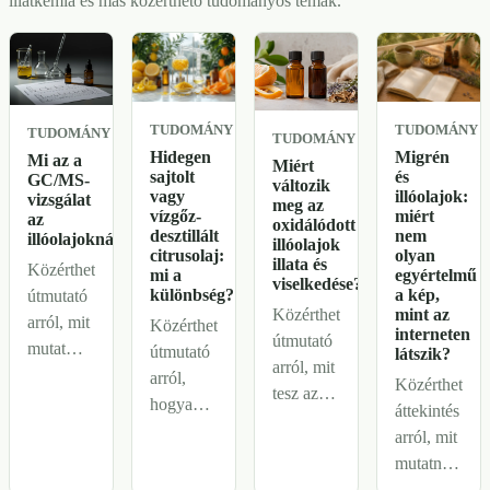
illatkémia és más közérthető tudományos témák.
elöl
hagyott
üveg.
TUDOMÁNY
TUDOMÁNY
TUDOMÁNY
TUDOMÁNY
Hidegen
Migrén
Mi az a
Miért
sajtolt
és
GC/MS-
változik
vagy
illóolajok:
vizsgálat
meg az
vízgőz-
miért
az
oxidálódott
desztillált
nem
illóolajoknál?
illóolajok
citrusolaj:
olyan
illata és
Közérthető
mi a
egyértelmű
viselkedése?
különbség?
a kép,
útmutató
mint az
Közérthető
arról, mit
Közérthető
interneten
útmutató
mutat
útmutató
látszik?
arról, mit
meg egy
arról,
Közérthető
tesz az
GC/MS-
hogyan
áttekintés
oxidáció
riport, mit
változtatja
arról, mit
az
nem
meg az
mutatnak
illóolajokkal,
bizonyít
előállítás
valójában