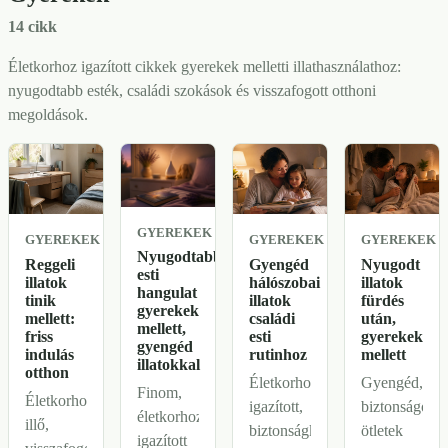
illatmentes
mélyebb,
lábáztató,
rutint
14 cikk
balzsamos
szakállápoló,
választani,
hangulat.
haj- és
Életkorhoz igazított cikkek gyerekek melletti illathasználathoz:
és mire
fejbőrolaj,
nyugodtabb esték, családi szokások és visszafogott otthoni
figyelj
dezodor
megoldások.
hígításnál.
és
borotválkozás
utáni
balzsam.
GYEREKEK
GYEREKEK
GYEREKEK
GYEREKEK
Nyugodtabb
Reggeli
Gyengéd
Nyugodt
esti
illatok
hálószobai
illatok
hangulat
tinik
illatok
fürdés
gyerekek
mellett:
családi
után,
mellett,
friss
esti
gyerekek
gyengéd
indulás
rutinhoz
mellett
illatokkal
otthon
Életkorhoz
Gyengéd,
Finom,
Életkorhoz
igazított,
biztonságos
életkorhoz
illő,
biztonságközpontú
ötletek
igazított