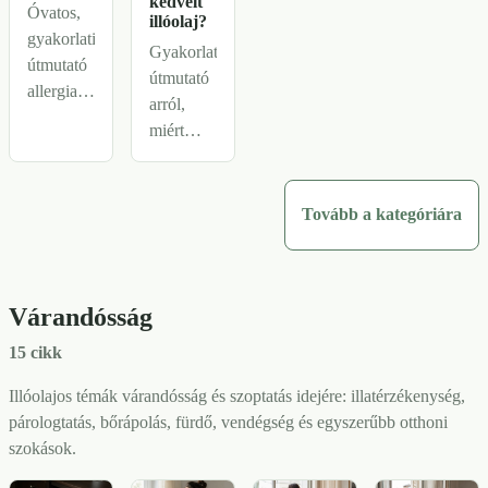
kedvelt
Óvatos,
illóolaj?
gyakorlatias
Gyakorlati
útmutató
útmutató
allergia,
arról,
asztma,
miért
illatérzékenység
válhat
és
hirtelen
bőrreakciók
sokká
Tovább a kategóriára
mellett:
egy
mikor
korábban
jobb
kedvelt
kihagyni
Várandósság
illóolaj:
az
oxidáció,
illóolajokat,
15 cikk
túlhasználat,
és
érzékenység,
Illóolajos témák várandósság és szoptatás idejére: illatérzékenység,
hogyan
stressz
párologtatás, bőrápolás, fürdő, vendégség és egyszerűbb otthoni
csökkenthető
vagy
szokások.
a
egyszerű
kockázat.