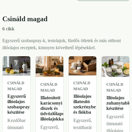
mosogató,
párologtatássa
és
mire
szemetes
és
konyhai
nem, és
és kevés
visszafogott
Csináld magad
receptek,
hogyan
citrusos-
takarítás
mosási
maradjon
6 cikk
zöldes
utáni
ötletek,
friss az
illat, ha
illatokkal.
szőnyegfrissítés
Egyszerű szobaspray-k, testolajok, fürdős ötletek és más otthoni
otthon
már
és
illóolajos receptek, könnyen követhető lépésekkel.
túlzások
rendben
biztonsági
nélkül.
van a tér.
szabályok.
CSINÁLD
CSINÁLD
CSINÁLD
CSINÁLD
MAGAD
MAGAD
MAGAD
MAGAD
Egyszerű
Illóolajos
Illatosított
Illóolajos
illóolajos
illatosító
karácsonyi
zuhanytablet
szobaspray
szekrénybe
díszek és
készítése
készítése
és fiókba
üdvözlőlapok
Egyszerű
illóolajokkal
Kezdőbarát
Egyszerű,
útmutató
Egyszerű,
útmutató
textilbarát
illóolajos