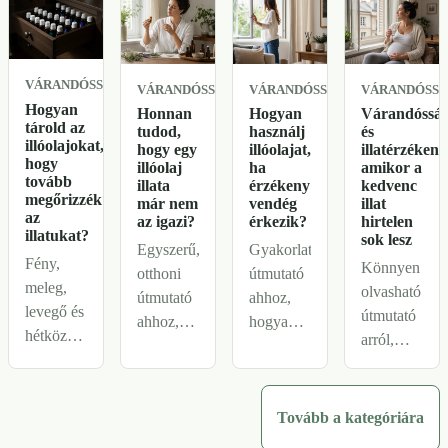
illatfáradás
miatt.
VÁRANDÓSSÁG
VÁRANDÓSSÁG
VÁRANDÓSSÁG
VÁRANDÓSS
Hogyan
Honnan
Hogyan
Várandóssá
tárold az
tudod,
használj
és
illóolajokat,
hogy egy
illóolajat,
illatérzékeny
hogy
illóolaj
ha
amikor a
tovább
illata
érzékeny
kedvenc
megőrizzék
már nem
vendég
illat
az
az igazi?
érkezik?
hirtelen
illatukat?
sok lesz
Egyszerű,
Gyakorlati
Fény,
Könnyen
otthoni
útmutató
meleg,
olvasható
útmutató
ahhoz,
levegő és
útmutató
ahhoz,
hogyan
hétköznapi
arról,
milyen
bánj
tárolási
miért
illatváltozásra
óvatosabban
szokások:
válhatnak
érdemes
az
így
zavaróvá
Tovább a kategóriára
figyelni,
illatokkal,
maradhatnak
a
mi állhat
ha