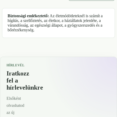
az
korábban
mögötte,
vendégek,
illóolajok
kedvelt
és miért
családtagok
tovább
illatok
Biztonsági emlékeztető:
Az életmódötleteknél is számít a
jobb
vagy ott
hígítás, a szellőztetés, az életkor, a háziállatok jelenléte, a
kellemesek,
várandósság
ilyenkor
alvó
várandósság, az egészségi állapot, a gyógyszerszedés és a
rendezettek
alatt, és
megállni
látogatók
bőrérzékenység.
és
hogyan
egy
érzékenyebbek
biztonságosan
lehet
pillanatra.
lehetnek
kezelhetők.
egyszerűbbé
rájuk.
tenni az
otthoni
HÍRLEVÉL
illathasználato
Iratkozz
fel a
hírlevelünkre
Elsőként
olvashatod
az új