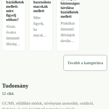
háziállatok
használata
biztonságos
mellett:
macskák
tárolása
mire
mellett
háziállatok
figyelj
mellett
Mire
otthon?
Praktikus
figyelj,
Józan,
útmutató
ha
óvatos
illóolajok
macska
útmutató
tárolásához
mellett
illóolajokhoz
kutyák és
párologtatsz:
kutyák,
macskák
kevés
macskák
mellett:
illat,
és más
Tovább a kategóriára
zárt
rövid
háziállatok
szekrény,
alkalmak,
mellett:
magas
nyitott
szellőzés,
polc,
ajtó, friss
Tudomány
rövidebb
tiszta
levegő és
használat,
felületek
biztonságos
12 cikk
tárolás és
és
tárolás.
közös
GC/MS, előállítási módok, növénytani azonosítás, oxidáció,
kevesebb
terek.