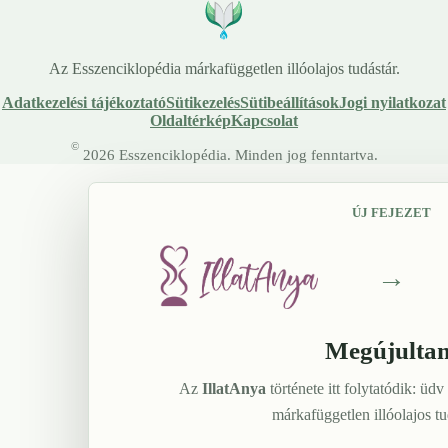
Az Esszenciklopédia márkafüggetlen illóolajos tudástár.
Adatkezelési tájékoztató
Sütikezelés
Sütibeállítások
Jogi nyilatkozat
Oldaltérkép
Kapcsolat
©
2026 Esszenciklopédia. Minden jog fenntartva.
ÚJ FEJEZET
→
Megújulta
Az
IllatAnya
története itt folytatódik: üdv
márkafüggetlen illóolajos t