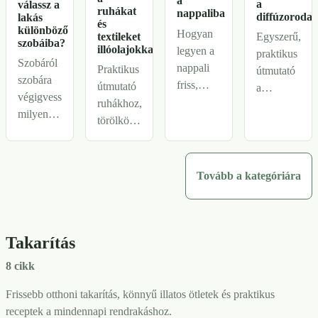
a
a
válassz a
ruhákat
nappaliba
diffúzorodat
lakás
és
különböző
Hogyan
textileket
Egyszerű,
szobáiba?
illóolajokkal?
legyen a
praktikus
Szobáról
nappali
Praktikus
útmutató
szobára
friss,
útmutató
a
végigvesszük,
barátságos
ruhákhoz,
párologtató
milyen
és
törölközőkhöz,
tisztításához,
erősség,
rendezett
ágyneműhöz,
hogy
időzítés
érzetű
szekrényhez
frissebb
és
illóolajokkal,
és
legyen az
Tovább a kategóriára
elhelyezés
anélkül
textilekhez,
illat,
működik
hogy túl
hogy az
egyenleteseb
a
édes,
illat friss
a pára, és
hálóban,
nehéz
Takarítás
legyen,
ne
nappaliban,
vagy
ne túl
maradjon
8 cikk
dolgozósarokban,
tolakodó
erős.
benne
előszobában
lenne.
régi
Frissebb otthoni takarítás, könnyű illatos ötletek és praktikus
és
olajnyom.
receptek a mindennapi rendrakáshoz.