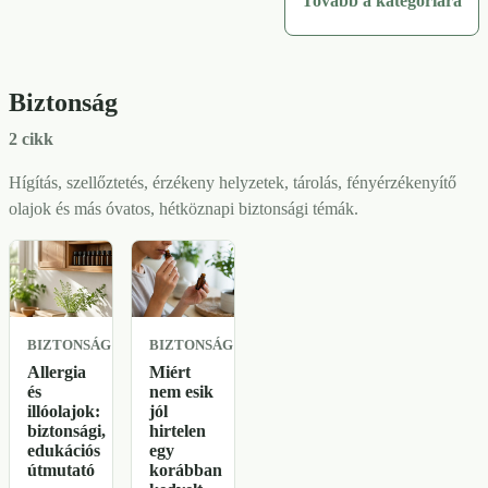
Tovább a kategóriára
készlethez,
hangulat
hálóba,
egyszerű
amely a
és
íróasztalra,
otthoni
valódi
biztonság
előszobába,
készítésű
szokásaidhoz
alapján
Biztonság
fürdőbe
ötletekhez
igazodik,
találgatás
vagy más
és
nem a
helyett.
2 cikk
kisebb
hétköznapi
túlvásárláshoz.
terekbe.
hangulatokhoz.
Hígítás, szellőztetés, érzékeny helyzetek, tárolás, fényérzékenyítő
olajok és más óvatos, hétköznapi biztonsági témák.
BIZTONSÁG
BIZTONSÁG
Allergia
Miért
és
nem esik
illóolajok:
jól
biztonsági,
hirtelen
edukációs
egy
útmutató
korábban