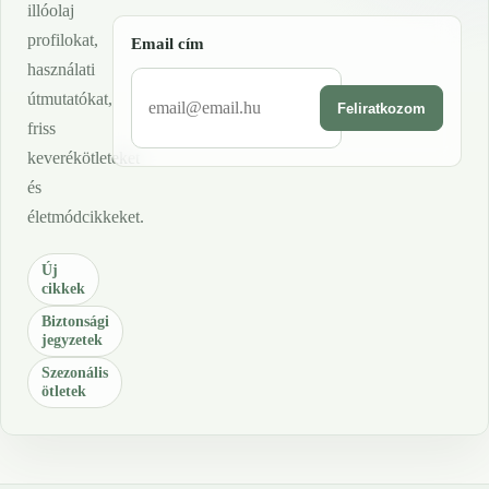
illóolaj
profilokat,
Email cím
használati
útmutatókat,
Feliratkozom
friss
keverékötleteket
és
életmódcikkeket.
Új
cikkek
Biztonsági
jegyzetek
Szezonális
ötletek