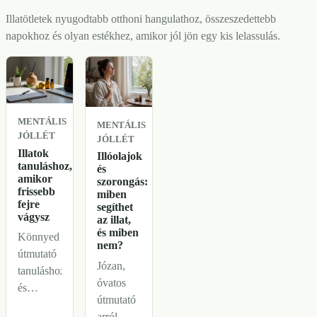
rutin
a reggelt.
érdemes
Illatötletek nyugodtabb otthoni hangulathoz, összeszedettebb
nélkül.
mást
napokhoz és olyan estékhez, amikor jól jön egy kis lelassulás.
választani.
MENTÁLIS
MENTÁLIS
JÓLLÉT
JÓLLÉT
Illatok
Illóolajok
tanuláshoz,
és
amikor
szorongás:
frissebb
miben
fejre
segíthet
vágysz
az illat,
és miben
Könnyed
nem?
útmutató
Józan,
tanuláshoz
óvatos
és
útmutató
elmélyültebb
arról,