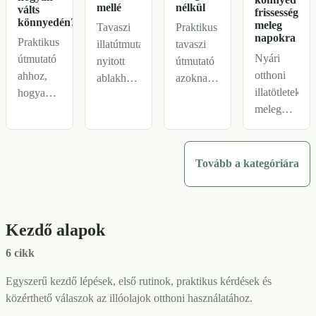
mellé
nélkül
válts
frissesség
könnyedén?
meleg
Tavaszi
Praktikus
napokra
Praktikus
illatútmutató
tavaszi
Nyári
útmutató
nyitott
útmutató
otthoni
ahhoz,
ablakhoz,
azoknak,
illatötletek
hogyan
könnyebb
akik
meleg
igazítsd
keverékekhez,
világosabb,
napokra:
az otthon
friss
frissebb
kevesebb
illatát az
citrusos-
otthont
csepp,
évszakokhoz:
zöldes
szeretnének,
Tovább a kategóriára
több
tavaszi
hangulatokhoz,
de nem
levegő,
frissességtől
amelyek
vágynak
frissebb
a
világosabbá
erős
Kezdő alapok
szobák és
melegebb
teszik az
virágos
olyan
őszi-téli
otthont
vagy
6 cikk
citrusos-
hangulatokig,
anélkül,
édeskés
zöldes
túlbonyolítás
hogy
illatra.
Egyszerű kezdő lépések, első rutinok, praktikus kérdések és
irányok,
nélkül.
szúrósak
közérthető válaszok az illóolajok otthoni használatához.
amelyek
vagy