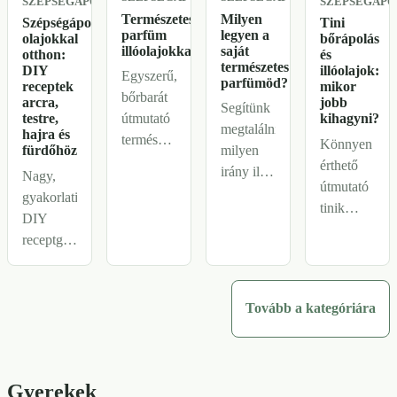
SZÉPSÉGÁPOLÁS
SZÉPSÉGÁPO
Természetes
Milyen
Szépségápolás
Tini
parfüm
legyen a
olajokkal
bőrápolás
illóolajokkal
saját
otthon:
és
természetes
DIY
illóolajok:
Egyszerű,
parfümöd?
receptek
mikor
bőrbarát
arcra,
jobb
Segítünk
útmutató
testre,
kihagyni?
megtalálni,
hajra és
természetes
Könnyen
milyen
fürdőhöz
parfümökhöz
érthető
irány illik
Nagy,
illóolajokkal:
útmutató
hozzád
gyakorlati
illatjegyek,
tinik
természetes
DIY
hígítás,
bőrápolásáho
parfümben:
receptgyűjtemény
próba és
miért
friss
olajos
finom,
nem
citrusos,
szépségápoláshoz:
viselhető
pattanáskezel
puha
arctisztító,
Tovább a kategóriára
illatirányok.
az
virágos,
testradír,
illóolaj,
fásan
tusfürdő,
mikor
nyugodt
fürdősó,
jobb
vagy
Gyerekek
testvaj,