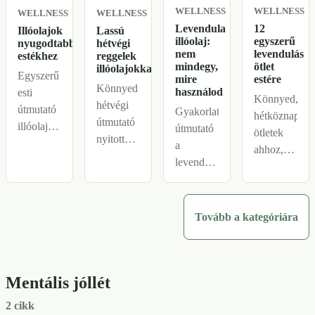
WELLNESS
WELLNESS
WELLNESS
WELLNESS
Levendula
12
Illóolajok
Lassú
illóolaj:
egyszerű
nyugodtabb
hétvégi
nem
levendulás
estékhez
reggelek
mindegy,
ötlet
illóolajokkal
Egyszerű
mire
estére
Könnyed
használod
esti
Könnyed,
hétvégi
útmutató
Gyakorlati
hétköznapi
útmutató
illóolajokkal:
útmutató
ötletek
nyitott
hogyan
a
ahhoz,
ablakkal,
válassz
levendula
hogyan
teával,
visszafogott,
illóolajhoz:
használd
apró
kellemes
mikor jó
a
rendrakással
illatot a
estére,
Tovább a kategóriára
levendulát
és
nap
textilekhez,
este
visszafogott
lezárásához
hálószobába
egyszerűen,
illatokkal,
túlbonyolított
vagy
visszafogotta
amikor
rutin
Mentális jóllét
keverékek
és
nem
nélkül.
finomítására,
túlbonyolított
2 cikk
siettetnéd
és mikor