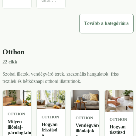
munkához:
mikor
milyen
segíthet
illatok
egy illat
Tovább a kategóriára
frissíthetnek
nyugodtabb
úgy,
pillanatot
hogy
teremteni,
közben
Otthon
és miért
ne vonják
nem
el a
22 cikk
helyettesíti
figyelmet.
a valódi
Szobai illatok, vendégváró terek, szezonális hangulatok, friss
segítséget.
textilek és hétköznapi otthoni illatrutinok.
OTTHON
OTTHON
OTTHON
OTTHON
Milyen
Hogyan
Vendégváró
Hogyan
illóolaj-
frissítsd
illóolajok
tisztítsd
párologtatót
a