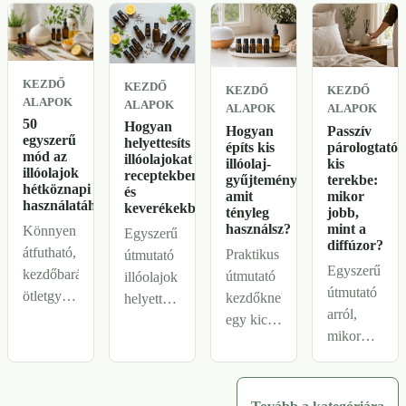
nem
szappanosak
nehezítik
lennének.
el a
lakást.
KEZDŐ
KEZDŐ
KEZDŐ
KEZDŐ
ALAPOK
ALAPOK
ALAPOK
ALAPOK
50
Hogyan
Hogyan
Passzív
egyszerű
helyettesíts
építs kis
párologtató
mód az
illóolajokat
illóolaj-
kis
illóolajok
receptekben
gyűjteményt,
terekbe:
hétköznapi
és
amit
mikor
használatához
keverékekben?
tényleg
jobb,
használsz?
mint a
Könnyen
Egyszerű
diffúzor?
átfutható,
Praktikus
útmutató
Egyszerű
kezdőbarát
útmutató
illóolajok
útmutató
ötletgyűjtemény
kezdőknek
helyettesítéséhez:
arról,
otthoni
egy kicsi,
hogyan
mikor
illatosításhoz,
jól
dönts
elég egy
textilekhez,
használható
illatcsalád,
passzív
esti
illóolaj-
erősség,
párologtató
szokásokhoz,