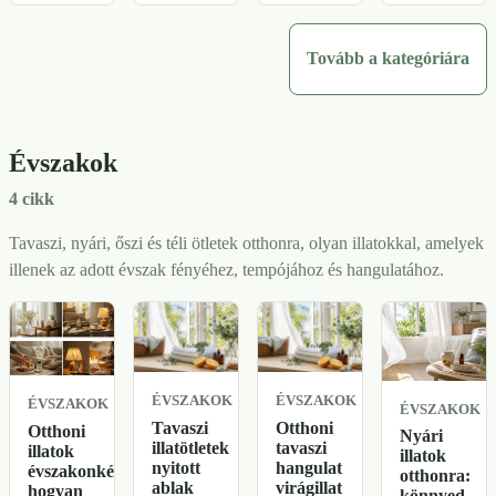
miért
önmagában,
módja a
az
számít az
és
citrusolajok
illóolajokkal
Tovább a kategóriára
illat
hogyan
illatát,
kapcsolatos
változása,
érdemes
fényérzékenyítő
migrénkutatá
és
olvasni
kockázatát
hol
hogyan
túlértékelés
és otthoni
Évszakok
gyenge a
alakítja
nélkül.
használatát.
bizonyíték,
mindezt a
4 cikk
és miért
tárolás.
nem
Tavaszi, nyári, őszi és téli ötletek otthonra, olyan illatokkal, amelyek
ugyanaz
illenek az adott évszak fényéhez, tempójához és hangulatához.
a
megnyugtató
szokás,
mint a
bizonyított
ÉVSZAKOK
ÉVSZAKOK
ÉVSZAKOK
ÉVSZAKOK
migrénkezelé
Tavaszi
Otthoni
Otthoni
Nyári
illatötletek
tavaszi
illatok
illatok
nyitott
hangulat
évszakonként:
otthonra:
ablak
virágillat
hogyan
könnyed