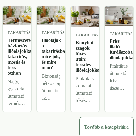
fürdőben.
TAKARÍTÁS
TAKARÍTÁS
TAKARÍTÁS
TAKARÍTÁS
Természetes
Illóolajok
Friss
Konyhai
háztartás
a
illatú
szagok
illóolajokkal:
takarításban:
fürdőszoba
főzés
takarítás,
mire jók,
illóolajokkal
után:
mosás és
és mire
frissítés
Praktikus
friss
nem?
illóolajokkal
otthon
útmutató
Biztonságos,
Praktikus
friss,
Nagy,
hétköznapi
konyhai
tiszta
gyakorlati
útmutató
útmutató
érzetű
útmutató
az
főzés
fürdőszobáho
természetesebb
illóolajok
utáni
könnyű
háztartáshoz:
takarítás
frissítéshez:
illóolajos
alapanyagok,
közbeni
szellőztetés,
lezárásokkal,
felülettisztítók,
Tovább a kategóriára
használatához:
pult,
rövid
fürdőszobai
mire jók,