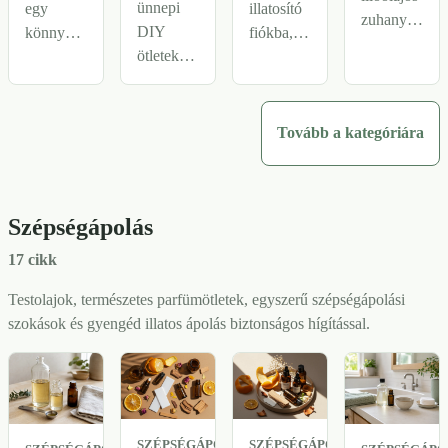
ünnepi
egy
illatosító
zuhanytablett
DIY
könnyű,
fiókba,
friss
ötletek
kellemes
szekrénybe
reggelekhez
papírdíszekhez,
illóolajos
és
vagy
ajándékkísérőkhöz
szobaspray-
ágynemű
nyugodtabb
és
hez,
mellé:
Tovább a kategóriára
estékhez,
üdvözlőlapokhoz:
amely
kevés
túl erős
hogyan
frissít, de
alapanyag,
gőzfelhő
legyen
nem ül rá
finom
nélkül.
Szépségápolás
finoman
nehéz
illat,
illatos, de
illatként a
túlzás
17 cikk
ne túl
szobára.
nélkül.
erős,
Testolajok, természetes parfümötletek, egyszerű szépségápolási
foltos
szokások és gyengéd illatos ápolás biztonságos hígítással.
vagy
fejfájdító.
SZÉPSÉGÁPOLÁS
SZÉPSÉGÁPOLÁS