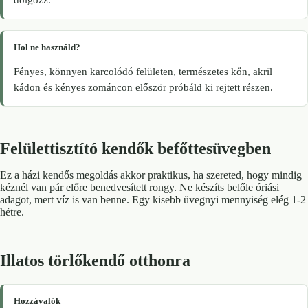
Hol ne használd?
Fényes, könnyen karcolódó felületen, természetes kőn, akril
kádon és kényes zománcon először próbáld ki rejtett részen.
Felülettisztító kendők befőttesüvegben
Ez a házi kendős megoldás akkor praktikus, ha szereted, hogy mindig
kéznél van pár előre benedvesített rongy. Ne készíts belőle óriási
adagot, mert víz is van benne. Egy kisebb üvegnyi mennyiség elég 1-2
hétre.
Illatos törlőkendő otthonra
Hozzávalók