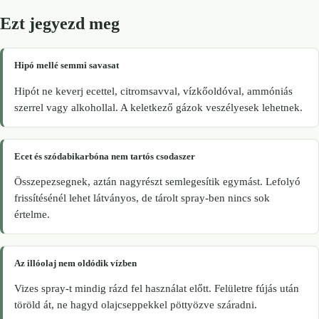
Ezt jegyezd meg
Hipó mellé semmi savasat
Hipót ne keverj ecettel, citromsavval, vízkőoldóval, ammóniás
szerrel vagy alkohollal. A keletkező gázok veszélyesek lehetnek.
Ecet és szódabikarbóna nem tartós csodaszer
Összepezsegnek, aztán nagyrészt semlegesítik egymást. Lefolyó
frissítésénél lehet látványos, de tárolt spray-ben nincs sok
értelme.
Az illóolaj nem oldódik vízben
Vizes spray-t mindig rázd fel használat előtt. Felületre fújás után
töröld át, ne hagyd olajcseppekkel pöttyözve száradni.