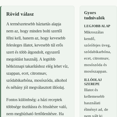
Gyors
Rövid válasz
tudnivalók
A természetesebb háztartás alapja
LEGJOBB ALAP
nem az, hogy minden bolti szertől
Mikroszálas
félni kell, hanem az, hogy kevesebb
kendő,
felesleges illatot, kevesebb túl erős
szórófejes üveg,
szódabikarbóna,
szert és több átgondolt, egyszerű
ecet, citromsav,
megoldást használj. A legtöbb
mosószóda és
hétköznapi takarításhoz elég lehet víz,
mosószappan.
szappan, ecet, citromsav,
ILLÓOLAJ
szódabikarbóna, mosószóda, alkohol
SZEREPE
és néhány jól megválasztott illóolaj.
Illatot és
kellemesebb
Fontos különbség: a házi receptek
használati
többsége tisztításra és frissítésre való,
élményt ad, de
nem megbízható fertőtlenítésre. Ha
nem vált ki