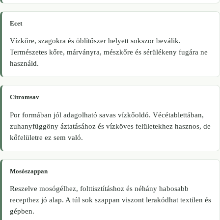
Ecet
Vízkőre, szagokra és öblítőszer helyett sokszor beválik.
Természetes kőre, márványra, mészkőre és sérülékeny fugára ne
használd.
Citromsav
Por formában jól adagolható savas vízkőoldó. Vécétablettában,
zuhanyfüggöny áztatásához és vízköves felületekhez hasznos, de
kőfelületre ez sem való.
Mosószappan
Reszelve mosógélhez, folttisztításhoz és néhány habosabb
recepthez jó alap. A túl sok szappan viszont lerakódhat textilen és
gépben.