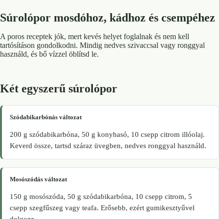
Súrolópor mosdóhoz, kádhoz és csempéhez
A poros receptek jók, mert kevés helyet foglalnak és nem kell
tartósításon gondolkodni. Mindig nedves szivaccsal vagy ronggyal
használd, és bő vízzel öblítsd le.
Két egyszerű súrolópor
Szódabikarbónás változat
200 g szódabikarbóna, 50 g konyhasó, 10 csepp citrom illóolaj.
Keverd össze, tartsd száraz üvegben, nedves ronggyal használd.
Mosószódás változat
150 g mosószóda, 50 g szódabikarbóna, 10 csepp citrom, 5
csepp szegfűszeg vagy teafa. Erősebb, ezért gumikesztyűvel
dolgozz.