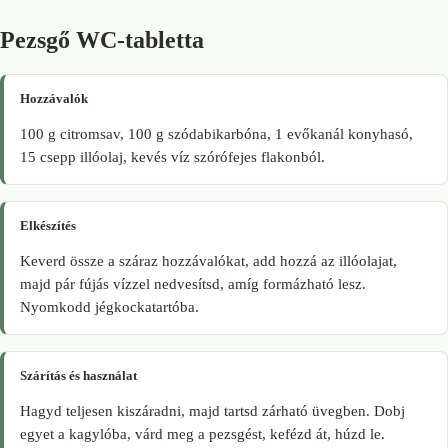
Pezsgő WC-tabletta
Hozzávalók
100 g citromsav, 100 g szódabikarbóna, 1 evőkanál konyhasó,
15 csepp illóolaj, kevés víz szórófejes flakonból.
Elkészítés
Keverd össze a száraz hozzávalókat, add hozzá az illóolajat,
majd pár fújás vízzel nedvesítsd, amíg formázható lesz.
Nyomkodd jégkockatartóba.
Szárítás és használat
Hagyd teljesen kiszáradni, majd tartsd zárható üvegben. Dobj
egyet a kagylóba, várd meg a pezsgést, kefézd át, húzd le.