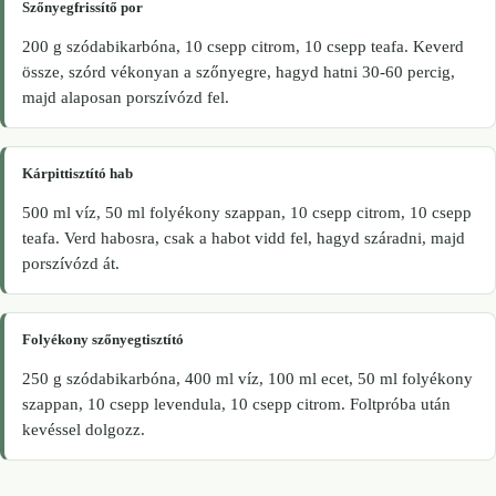
Szőnyegfrissítő por
200 g szódabikarbóna, 10 csepp citrom, 10 csepp teafa. Keverd
össze, szórd vékonyan a szőnyegre, hagyd hatni 30-60 percig,
majd alaposan porszívózd fel.
Kárpittisztító hab
500 ml víz, 50 ml folyékony szappan, 10 csepp citrom, 10 csepp
teafa. Verd habosra, csak a habot vidd fel, hagyd száradni, majd
porszívózd át.
Folyékony szőnyegtisztító
250 g szódabikarbóna, 400 ml víz, 100 ml ecet, 50 ml folyékony
szappan, 10 csepp levendula, 10 csepp citrom. Foltpróba után
kevéssel dolgozz.