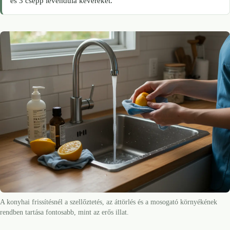
és 3 csepp levendula keveréket.
A konyhai frissítésnél a szellőztetés, az áttörlés és a mosogató környékének
rendben tartása fontosabb, mint az erős illat.