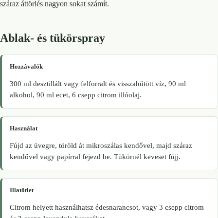
száraz áttörlés nagyon sokat számít.
Ablak- és tükörspray
Hozzávalók
300 ml desztillált vagy felforralt és visszahűtött víz, 90 ml
alkohol, 90 ml ecet, 6 csepp citrom illóolaj.
Használat
Fújd az üvegre, töröld át mikroszálas kendővel, majd száraz
kendővel vagy papírral fejezd be. Tükörnél keveset fújj.
Illatötlet
Citrom helyett használhatsz édesnarancsot, vagy 3 csepp citrom