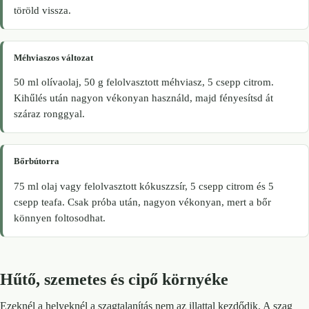
töröld vissza.
Méhviaszos változat
50 ml olívaolaj, 50 g felolvasztott méhviasz, 5 csepp citrom.
Kihűlés után nagyon vékonyan használd, majd fényesítsd át
száraz ronggyal.
Bőrbútorra
75 ml olaj vagy felolvasztott kókuszzsír, 5 csepp citrom és 5
csepp teafa. Csak próba után, nagyon vékonyan, mert a bőr
könnyen foltosodhat.
Hűtő, szemetes és cipő környéke
Ezeknél a helyeknél a szagtalanítás nem az illattal kezdődik. A szag