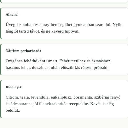
Alkohol
Üvegtisztítóban és spray-ben segíthet gyorsabban száradni. Nyílt
lángtól tartsd távol, és ne keverd hipóval.
Nátrium-perkarbonát
Oxigénes fehérítőként ismert. Fehér textilhez és áztatáshoz
hasznos lehet, de színes ruhán először kis részen próbáld.
Illóolajok
Citrom, teafa, levendula, eukaliptusz, borsmenta, szibériai fenyő
és édesnarancs jól illenek takarítós receptekbe. Kevés is elég
belőlük.