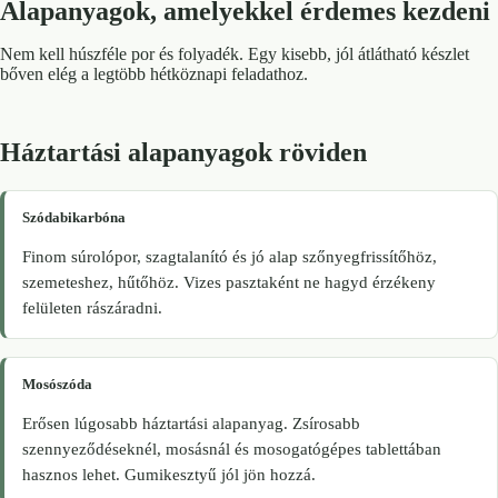
Alapanyagok, amelyekkel érdemes kezdeni
Nem kell húszféle por és folyadék. Egy kisebb, jól átlátható készlet
bőven elég a legtöbb hétköznapi feladathoz.
Háztartási alapanyagok röviden
Szódabikarbóna
Finom súrolópor, szagtalanító és jó alap szőnyegfrissítőhöz,
szemeteshez, hűtőhöz. Vizes pasztaként ne hagyd érzékeny
felületen rászáradni.
Mosószóda
Erősen lúgosabb háztartási alapanyag. Zsírosabb
szennyeződéseknél, mosásnál és mosogatógépes tablettában
hasznos lehet. Gumikesztyű jól jön hozzá.