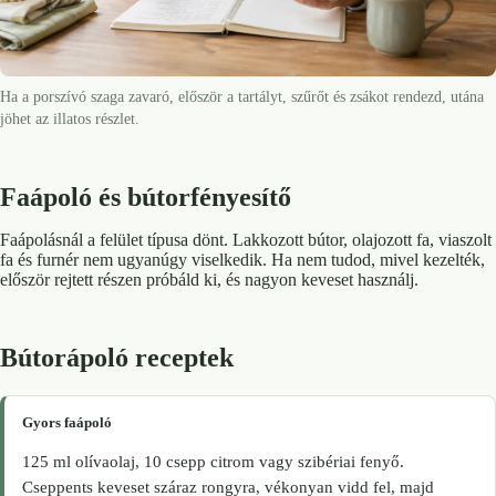
Ha a porszívó szaga zavaró, először a tartályt, szűrőt és zsákot rendezd, utána
jöhet az illatos részlet.
Faápoló és bútorfényesítő
Faápolásnál a felület típusa dönt. Lakkozott bútor, olajozott fa, viaszolt
fa és furnér nem ugyanúgy viselkedik. Ha nem tudod, mivel kezelték,
először rejtett részen próbáld ki, és nagyon keveset használj.
Bútorápoló receptek
Gyors faápoló
125 ml olívaolaj, 10 csepp citrom vagy szibériai fenyő.
Cseppents keveset száraz rongyra, vékonyan vidd fel, majd