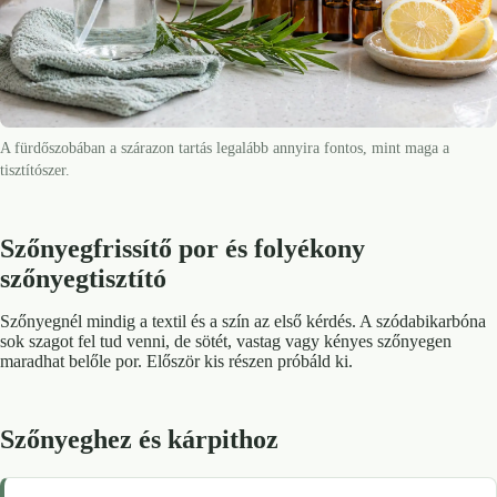
A fürdőszobában a szárazon tartás legalább annyira fontos, mint maga a
tisztítószer.
Szőnyegfrissítő por és folyékony
szőnyegtisztító
Szőnyegnél mindig a textil és a szín az első kérdés. A szódabikarbóna
sok szagot fel tud venni, de sötét, vastag vagy kényes szőnyegen
maradhat belőle por. Először kis részen próbáld ki.
Szőnyeghez és kárpithoz