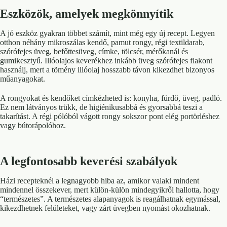
Eszközök, amelyek megkönnyítik
A jó eszköz gyakran többet számít, mint még egy új recept. Legyen
otthon néhány mikroszálas kendő, pamut rongy, régi textildarab,
szórófejes üveg, befőttesüveg, címke, tölcsér, mérőkanál és
gumikesztyű. Illóolajos keverékhez inkább üveg szórófejes flakont
használj, mert a tömény illóolaj hosszabb távon kikezdhet bizonyos
műanyagokat.
A rongyokat és kendőket címkézheted is: konyha, fürdő, üveg, padló.
Ez nem látványos trükk, de higiénikusabbá és gyorsabbá teszi a
takarítást. A régi pólóból vágott rongy sokszor pont elég portörléshez
vagy bútorápolóhoz.
A legfontosabb keverési szabályok
Házi recepteknél a legnagyobb hiba az, amikor valaki mindent
mindennel összekever, mert külön-külön mindegyikről hallotta, hogy
“természetes”. A természetes alapanyagok is reagálhatnak egymással,
kikezdhetnek felületeket, vagy zárt üvegben nyomást okozhatnak.