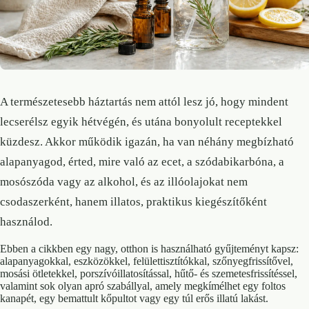
A természetesebb háztartás nem attól lesz jó, hogy mindent
lecserélsz egyik hétvégén, és utána bonyolult receptekkel
küzdesz. Akkor működik igazán, ha van néhány megbízható
alapanyagod, érted, mire való az ecet, a szódabikarbóna, a
mosószóda vagy az alkohol, és az illóolajokat nem
csodaszerként, hanem illatos, praktikus kiegészítőként
használod.
Ebben a cikkben egy nagy, otthon is használható gyűjteményt kapsz:
alapanyagokkal, eszközökkel, felülettisztítókkal, szőnyegfrissítővel,
mosási ötletekkel, porszívóillatosítással, hűtő- és szemetesfrissítéssel,
valamint sok olyan apró szabállyal, amely megkímélhet egy foltos
kanapét, egy bemattult kőpultot vagy egy túl erős illatú lakást.