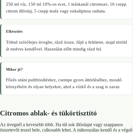
250 ml víz, 150 ml 10%-os ecet, 1 teáskanál citromsav, 10 csepp
citrom illóolaj, 5 csepp teafa vagy eukaliptusz radiata.
Elkészítés
Töltsd szórófejes üvegbe, rázd össze, fújd a felületre, majd töröld
át nedves kendővel. Használat előtt mindig rázd fel.
Mikor jó?
Főzés utáni pultfrissítéshez, csempe gyors áttörléséhez, mosdó
környékére és olyan helyekre, ahol a vízkő és a szag is zavar.
Citromos ablak- és tükörtisztító
Az üvegnél a kevesebb több. Ha túl sok illóolajat vagy szappanos
összetevőt teszel bele, csíkosabb lehet. A mikroszálas kendő és a végső