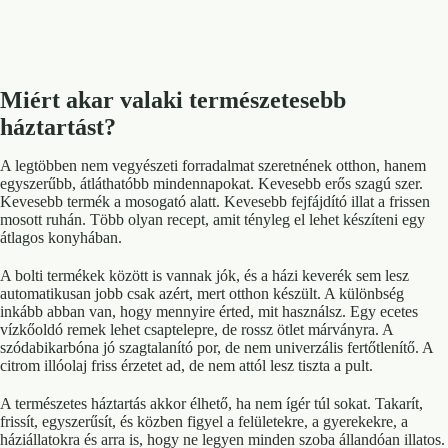
Miért akar valaki természetesebb
háztartást?
A legtöbben nem vegyészeti forradalmat szeretnének otthon, hanem
egyszerűbb, átláthatóbb mindennapokat. Kevesebb erős szagú szer.
Kevesebb termék a mosogató alatt. Kevesebb fejfájdító illat a frissen
mosott ruhán. Több olyan recept, amit tényleg el lehet készíteni egy
átlagos konyhában.
A bolti termékek között is vannak jók, és a házi keverék sem lesz
automatikusan jobb csak azért, mert otthon készült. A különbség
inkább abban van, hogy mennyire érted, mit használsz. Egy ecetes
vízkőoldó remek lehet csaptelepre, de rossz ötlet márványra. A
szódabikarbóna jó szagtalanító por, de nem univerzális fertőtlenítő. A
citrom illóolaj friss érzetet ad, de nem attól lesz tiszta a pult.
A természetes háztartás akkor élhető, ha nem ígér túl sokat. Takarít,
frissít, egyszerűsít, és közben figyel a felületekre, a gyerekekre, a
háziállatokra és arra is, hogy ne legyen minden szoba állandóan illatos.