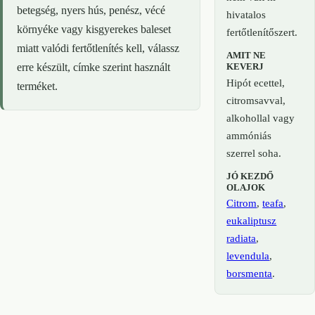
betegség, nyers hús, penész, vécé
hivatalos
környéke vagy kisgyerekes baleset
fertőtlenítőszert.
miatt valódi fertőtlenítés kell, válassz
AMIT NE
KEVERJ
erre készült, címke szerint használt
Hipót ecettel,
terméket.
citromsavval,
alkohollal vagy
ammóniás
szerrel soha.
JÓ KEZDŐ
OLAJOK
Citrom
,
teafa
,
eukaliptusz
radiata
,
levendula
,
borsmenta
.