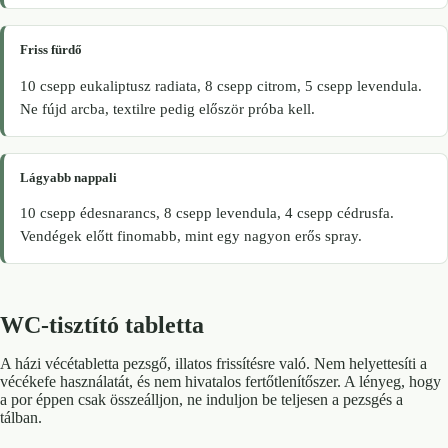
Friss fürdő
10 csepp eukaliptusz radiata, 8 csepp citrom, 5 csepp levendula.
Ne fújd arcba, textilre pedig először próba kell.
Lágyabb nappali
10 csepp édesnarancs, 8 csepp levendula, 4 csepp cédrusfa.
Vendégek előtt finomabb, mint egy nagyon erős spray.
WC-tisztító tabletta
A házi vécétabletta pezsgő, illatos frissítésre való. Nem helyettesíti a
vécékefe használatát, és nem hivatalos fertőtlenítőszer. A lényeg, hogy
a por éppen csak összeálljon, ne induljon be teljesen a pezsgés a
tálban.