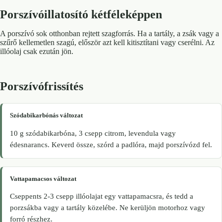
Porszívóillatosító kétféleképpen
A porszívó sok otthonban rejtett szagforrás. Ha a tartály, a zsák vagy a
szűrő kellemetlen szagú, először azt kell kitisztítani vagy cserélni. Az
illóolaj csak ezután jön.
Porszívófrissítés
Szódabikarbónás változat
10 g szódabikarbóna, 3 csepp citrom, levendula vagy
édesnarancs. Keverd össze, szórd a padlóra, majd porszívózd fel.
Vattapamacsos változat
Cseppents 2-3 csepp illóolajat egy vattapamacsra, és tedd a
porzsákba vagy a tartály közelébe. Ne kerüljön motorhoz vagy
forró részhez.