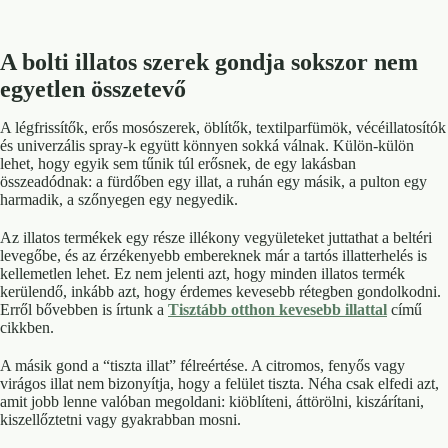
A bolti illatos szerek gondja sokszor nem
egyetlen összetevő
A légfrissítők, erős mosószerek, öblítők, textilparfümök, vécéillatosítók
és univerzális spray-k együtt könnyen sokká válnak. Külön-külön
lehet, hogy egyik sem tűnik túl erősnek, de egy lakásban
összeadódnak: a fürdőben egy illat, a ruhán egy másik, a pulton egy
harmadik, a szőnyegen egy negyedik.
Az illatos termékek egy része illékony vegyületeket juttathat a beltéri
levegőbe, és az érzékenyebb embereknek már a tartós illatterhelés is
kellemetlen lehet. Ez nem jelenti azt, hogy minden illatos termék
kerülendő, inkább azt, hogy érdemes kevesebb rétegben gondolkodni.
Erről bővebben is írtunk a
Tisztább otthon kevesebb illattal
című
cikkben.
A másik gond a “tiszta illat” félreértése. A citromos, fenyős vagy
virágos illat nem bizonyítja, hogy a felület tiszta. Néha csak elfedi azt,
amit jobb lenne valóban megoldani: kiöblíteni, áttörölni, kiszárítani,
kiszellőztetni vagy gyakrabban mosni.