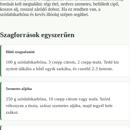
forrását kell megtalálni: régi étel, nedves szemetes, befülledt cipő,
koszos alj, rosszul záródó doboz. Ha ez rendben van, a
szódabikarbóna és kevés illóolaj szépen segíthet.
Szagforrások egyszerűen
Hűtő szagtalanító
100 g szódabikarbóna, 3 csepp citrom, 2 csepp teafa. Tedd kis
nyitott tálkába a hűtő egyik sarkába, és cseréld 2-3 hetente.
Szemetes aljába
250 g szódabikarbóna, 10 csepp citrom vagy teafa. Szórd
vékonyan a tiszta, száraz szemetes aljába, majd tegyél bele
zsákot.