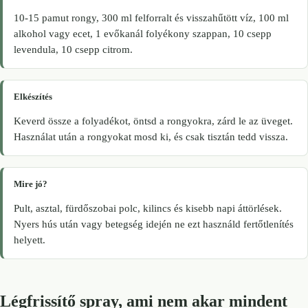
10-15 pamut rongy, 300 ml felforralt és visszahűtött víz, 100 ml
alkohol vagy ecet, 1 evőkanál folyékony szappan, 10 csepp
levendula, 10 csepp citrom.
Elkészítés
Keverd össze a folyadékot, öntsd a rongyokra, zárd le az üveget.
Használat után a rongyokat mosd ki, és csak tisztán tedd vissza.
Mire jó?
Pult, asztal, fürdőszobai polc, kilincs és kisebb napi áttörlések.
Nyers hús után vagy betegség idején ne ezt használd fertőtlenítés
helyett.
Légfrissítő spray, ami nem akar mindent