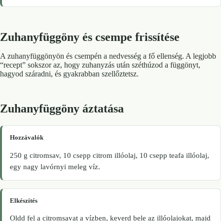
Zuhanyfüggöny és csempe frissítése
A zuhanyfüggönyön és csempén a nedvesség a fő ellenség. A legjobb
“recept” sokszor az, hogy zuhanyzás után széthúzod a függönyt,
hagyod száradni, és gyakrabban szellőztetsz.
Zuhanyfüggöny áztatása
Hozzávalók
250 g citromsav, 10 csepp citrom illóolaj, 10 csepp teafa illóolaj,
egy nagy lavórnyi meleg víz.
Elkészítés
Oldd fel a citromsavat a vízben, keverd bele az illóolajokat, majd