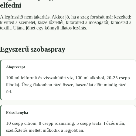
elfedni
A légfrissítő nem takarítás. Akkor jó, ha a szag forrását már kezelted:
kivitted a szemetet, kiszellőztettél, kitörölted a mosogatót, kimostad a
textilt. Utána jöhet egy könnyű illatos lezárás.
Egyszerű szobaspray
Alaprecept
100 ml felforralt és visszahűtött víz, 100 ml alkohol, 20-25 csepp
illóolaj. Üveg flakonban rázd össze, használat előtt mindig rázd
fel.
Friss konyha
10 csepp citrom, 8 csepp rozmaring, 5 csepp teafa. Főzés után,
szellőztetés mellett működik a legjobban.