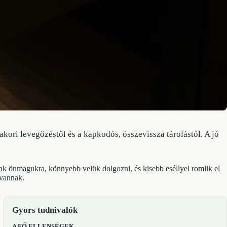
yakori levegőzéstől és a kapkodós, összevissza tárolástól. A jó
ak önmagukra, könnyebb velük dolgozni, és kisebb eséllyel romlik el
 vannak.
Gyors tudnivalók
A FŐ ELLENSÉGEK