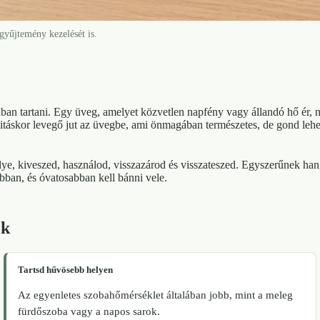
 gyűjtemény kezelését is.
ban tartani. Egy üveg, amelyet közvetlen napfény vagy állandó hő ér, 
yitáskor levegő jut az üvegbe, ami önmagában természetes, de gond lehe
lye, kiveszed, használod, visszazárod és visszateszed. Egyszerűnek han
ábban, és óvatosabban kell bánni vele.
ek
Tartsd hűvösebb helyen
Az egyenletes szobahőmérséklet általában jobb, mint a meleg
fürdőszoba vagy a napos sarok.