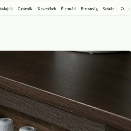
lóolajok
Gyártók
Keverékek
Életmód
Biztonság
Szótár