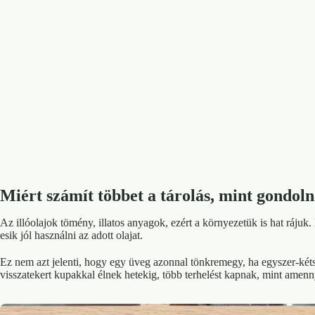
Miért számít többet a tárolás, mint gondol
Az illóolajok tömény, illatos anyagok, ezért a környezetük is hat rájuk.
esik jól használni az adott olajat.
Ez nem azt jelenti, hogy egy üveg azonnal tönkremegy, ha egyszer-két
visszatekert kupakkal élnek hetekig, több terhelést kapnak, mint ame