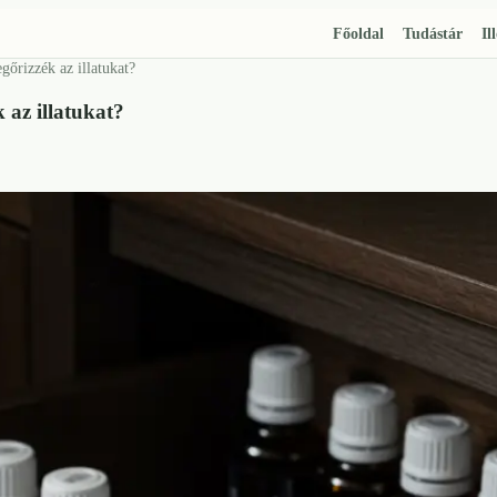
Főoldal
Tudástár
Il
gőrizzék az illatukat?
 az illatukat?