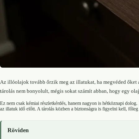
Az illóolajok tovább őrzik meg az illatukat, ha megvéded őket at
tárolás nem bonyolult, mégis sokat számít abban, hogy egy olaj 
Ez nem csak kémiai részletkérdés, hanem nagyon is hétköznapi dolog. 
az illatuk idő előtt. A tárolás közben a biztonságra is figyelni kell, f
Röviden