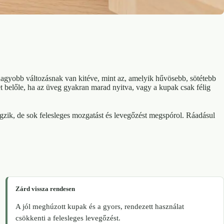
nagyobb változásnak van kitéve, mint az, amelyik hűvösebb, sötétebb
t belőle, ha az üveg gyakran marad nyitva, vagy a kupak csak félig
gzik, de sok felesleges mozgatást és levegőzést megspórol. Ráadásul
Zárd vissza rendesen
A jól meghúzott kupak és a gyors, rendezett használat
csökkenti a felesleges levegőzést.