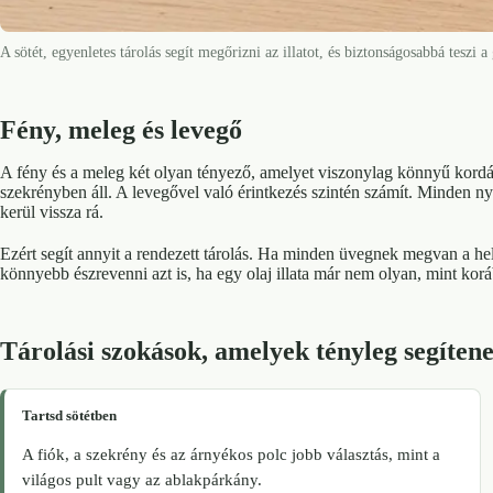
A sötét, egyenletes tárolás segít megőrizni az illatot, és biztonságosabbá teszi a
Fény, meleg és levegő
A fény és a meleg két olyan tényező, amelyet viszonylag könnyű kordá
szekrényben áll. A levegővel való érintkezés szintén számít. Minden n
kerül vissza rá.
Ezért segít annyit a rendezett tárolás. Ha minden üvegnek megvan a he
könnyebb észrevenni azt is, ha egy olaj illata már nem olyan, mint kor
Tárolási szokások, amelyek tényleg segíten
Tartsd sötétben
A fiók, a szekrény és az árnyékos polc jobb választás, mint a
világos pult vagy az ablakpárkány.