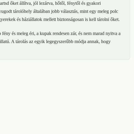
tsd őket állítva, jól lezárva, hőtől, fénytől és gyakori
ugodt tárolóhely általában jobb választás, mint egy meleg polc
rekek és háziállatok mellett biztonságosan is kell tárolni őket.
b fény és meleg éri, a kupak rendesen zár, és nem marad nyitva a
s illatú. A tárolás az egyik legegyszerűbb módja annak, hogy