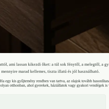
tól, ami lassan kikezdi őket: a túl sok fénytől, a melegtől, a g
mennyire marad kellemes, tiszta illatú és jól használható.
Ha egy kis gyűjtemény rendben van tartva, az olajok tovább hasonlítan
őleg olyan otthonban, ahol gyerekek, háziállatok vagy gyakori vendégek is