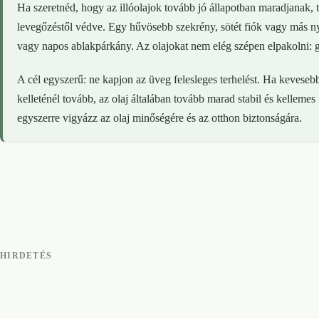
Ha szeretnéd, hogy az illóolajok tovább jó állapotban maradjanak, tar
levegőzéstől védve. Egy hűvösebb szekrény, sötét fiók vagy más ny
vagy napos ablakpárkány. Az olajokat nem elég szépen elpakolni: gye
A cél egyszerű: ne kapjon az üveg felesleges terhelést. Ha keveseb
kelleténél tovább, az olaj általában tovább marad stabil és kelleme
egyszerre vigyázz az olaj minőségére és az otthon biztonságára.
HIRDETÉS