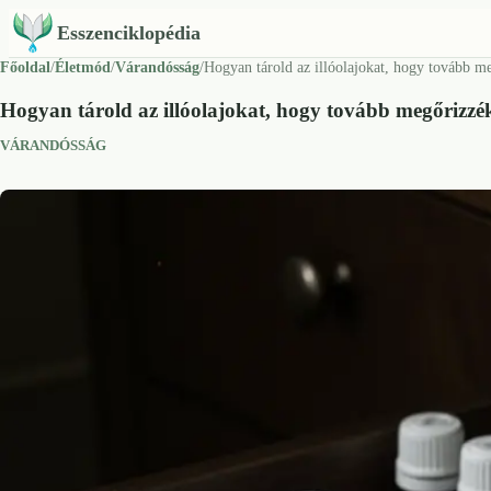
Esszenciklopédia
Főoldal
/
Életmód
/
Várandósság
/
Hogyan tárold az illóolajokat, hogy tovább me
Hogyan tárold az illóolajokat, hogy tovább megőrizzék
VÁRANDÓSSÁG