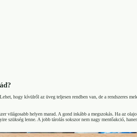
nád?
 Lehet, hogy kívülről az üveg teljesen rendben van, de a rendszeres meleg
szer világosabb helyen marad. A gond inkább a megszokás. Ha az olajo
nnyire szükség lenne. A jobb tárolás sokszor nem nagy mentőakció, han