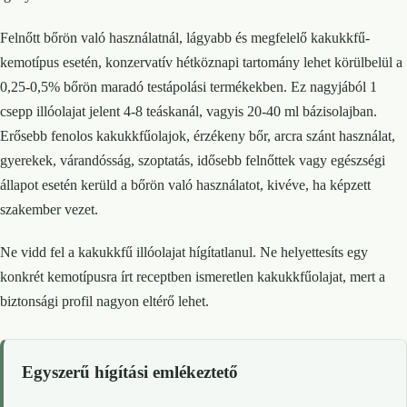
Felnőtt bőrön való használatnál, lágyabb és megfelelő kakukkfű-
kemotípus esetén, konzervatív hétköznapi tartomány lehet körülbelül a
0,25-0,5% bőrön maradó testápolási termékekben. Ez nagyjából 1
csepp illóolajat jelent 4-8 teáskanál, vagyis 20-40 ml bázisolajban.
Erősebb fenolos kakukkfűolajok, érzékeny bőr, arcra szánt használat,
gyerekek, várandósság, szoptatás, idősebb felnőttek vagy egészségi
állapot esetén kerüld a bőrön való használatot, kivéve, ha képzett
szakember vezet.
Ne vidd fel a kakukkfű illóolajat hígítatlanul. Ne helyettesíts egy
konkrét kemotípusra írt receptben ismeretlen kakukkfűolajat, mert a
biztonsági profil nagyon eltérő lehet.
Egyszerű hígítási emlékeztető