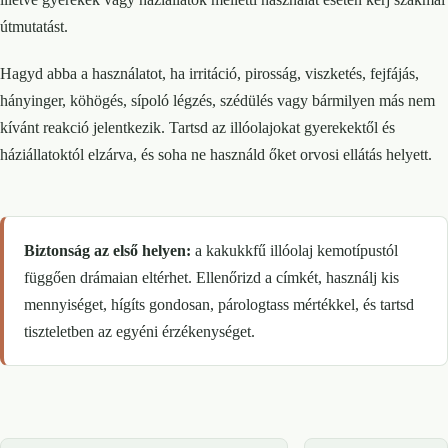
útmutatást.
Hagyd abba a használatot, ha irritáció, pirosság, viszketés, fejfájás,
hányinger, köhögés, sípoló légzés, szédülés vagy bármilyen más nem
kívánt reakció jelentkezik. Tartsd az illóolajokat gyerekektől és
háziállatoktól elzárva, és soha ne használd őket orvosi ellátás helyett.
Biztonság az első helyen:
a kakukkfű illóolaj kemotípustól
függően drámaian eltérhet. Ellenőrizd a címkét, használj kis
mennyiséget, hígíts gondosan, párologtass mértékkel, és tartsd
tiszteletben az egyéni érzékenységet.