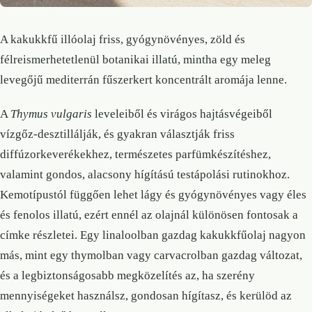
A kakukkfű illóolaj friss, gyógynövényes, zöld és
félreismerhetetlenül botanikai illatú, mintha egy meleg
levegőjű mediterrán fűszerkert koncentrált aromája lenne.
A
Thymus vulgaris
leveleiből és virágos hajtásvégeiből
vízgőz-desztillálják, és gyakran választják friss
diffúzorkeverékekhez, természetes parfümkészítéshez,
valamint gondos, alacsony hígítású testápolási rutinokhoz.
Kemotípustól függően lehet lágy és gyógynövényes vagy éles
és fenolos illatú, ezért ennél az olajnál különösen fontosak a
címke részletei. Egy linaloolban gazdag kakukkfűolaj nagyon
más, mint egy thymolban vagy carvacrolban gazdag változat,
és a legbiztonságosabb megközelítés az, ha szerény
mennyiségeket használsz, gondosan hígítasz, és kerülöd az