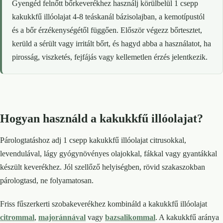
Gyengéd felnőtt bőrkeverékhez használj körülbelül 1 csepp
kakukkfű illóolajat 4-8 teáskanál bázisolajban, a kemotípustól
és a bőr érzékenységétől függően. Először végezz bőrtesztet,
kerüld a sérült vagy irritált bőrt, és hagyd abba a használatot, ha
pirosság, viszketés, fejfájás vagy kellemetlen érzés jelentkezik.
Hogyan használd a kakukkfű illóolajat?
Párologtatáshoz adj 1 csepp kakukkfű illóolajat citrusokkal,
levendulával, lágy gyógynövényes olajokkal, fákkal vagy gyantákkal
készült keverékhez. Jól szellőző helyiségben, rövid szakaszokban
párologtasd, ne folyamatosan.
Friss fűszerkerti szobakeverékhez kombináld a kakukkfű illóolajat
citrommal
,
majoránnával
vagy
bazsalikommal
. A kakukkfű aránya