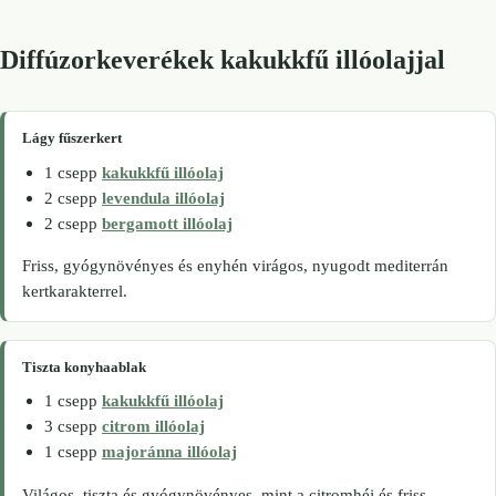
Diffúzorkeverékek kakukkfű illóolajjal
Lágy fűszerkert
1 csepp
kakukkfű illóolaj
2 csepp
levendula illóolaj
2 csepp
bergamott illóolaj
Friss, gyógynövényes és enyhén virágos, nyugodt mediterrán
kertkarakterrel.
Tiszta konyhaablak
1 csepp
kakukkfű illóolaj
3 csepp
citrom illóolaj
1 csepp
majoránna illóolaj
Világos, tiszta és gyógynövényes, mint a citromhéj és friss