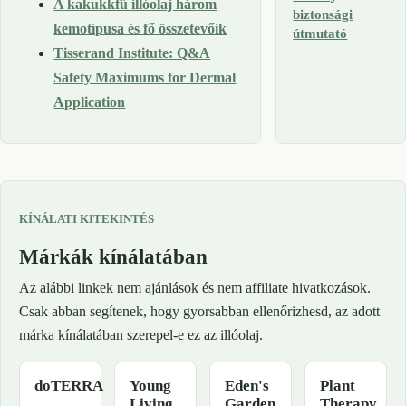
A kakukkfű illóolaj három
biztonsági
kemotípusa és fő összetevőik
útmutató
Tisserand Institute: Q&A
Safety Maximums for Dermal
Application
KÍNÁLATI KITEKINTÉS
Márkák kínálatában
Az alábbi linkek nem ajánlások és nem affiliate hivatkozások.
Csak abban segítenek, hogy gyorsabban ellenőrizhesd, az adott
márka kínálatában szerepel-e ez az illóolaj.
doTERRA
Young
Eden's
Plant
Living
Garden
Therapy