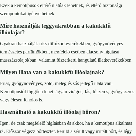
Ezek a kemotípusok eltérő illatúak lehetnek, és eltérő biztonsági
szempontokat igényelhetnek.
Mire használják leggyakrabban a kakukkfű
illóolajat?
Gyakran használják friss diffúzorkeverékekben, gyógynövényes
természetes parfümökben, megfelelő esetben alacsony hígítású
masszázsolajokban, valamint fűszerkerti hangulatú illatkeverékekben.
Milyen illata van a kakukkfű illóolajnak?
Friss, gyógynövényes, zöld, meleg és sós jellegű illata van.
Kemotípustól függően lehet lágyan virágos, fás, fűszeres, gyógyszeres
vagy élesen fenolos is.
Használható a kakukkfű illóolaj bőrön?
Igen, de csak megfelelő hígításban és akkor, ha a kemotípus alkalmas
rá. Először végezz bőrtesztet, kerüld a sérült vagy irritált bőrt, és légy