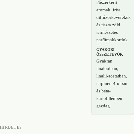
Fűszerkerti
aromák, friss
diffúzorkeverékek
és tiszta zöld
természetes
parfümakkordok
GYAKORI
ÖSSZETEVŐK
Gyakran
linaloolban,
linalil-acetátban,
terpinen-4-olban
és béta-
kariofillénben
gazdag.
HIRDETÉS