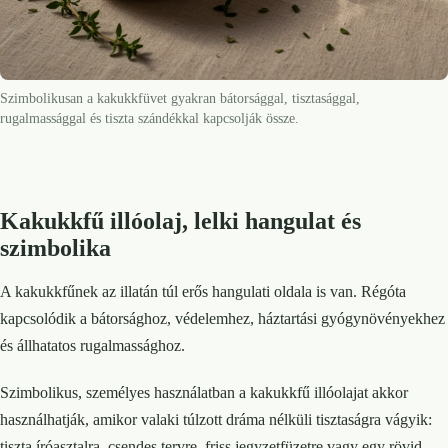
Szimbolikusan a kakukkfüvet gyakran bátorsággal, tisztasággal,
rugalmassággal és tiszta szándékkal kapcsolják össze.
Kakukkfű illóolaj, lelki hangulat és
szimbolika
A kakukkfűnek az illatán túl erős hangulati oldala is van. Régóta
kapcsolódik a bátorsághoz, védelemhez, háztartási gyógynövényekhez
és állhatatos rugalmassághoz.
Szimbolikus, személyes használatban a kakukkfű illóolajat akkor
használhatják, amikor valaki túlzott dráma nélküli tisztaságra vágyik:
tiszta íróasztalra, csendes tervre, friss jegyzetfüzetre vagy egy rövid