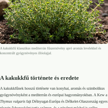
A kakukkfű klasszikus mediterrán fűszernövény apró aromás levelekkel és
koncentrált gyógynövényes illóolajjal.
A kakukkfű története és eredete
A kakukkfűnek hosszú története van konyhai, aromás és szimbolikus
gyógynövényként a mediterrán és európai hagyományokban. A Kew a
Thymus vulgaris
fajt Délnyugat-Európa és Délkelet-Olaszország egyes
részein őshonosként tartja számon, és a növényt máshol is széles