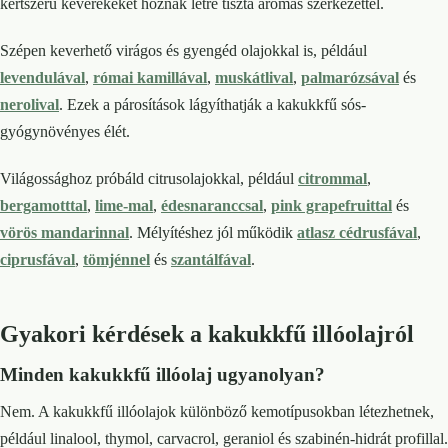
kertszerű keverékeket hoznak létre tiszta aromás szerkezettel.
Szépen keverhető virágos és gyengéd olajokkal is, például
levendulával
,
római kamillával
,
muskátlival
,
palmarózsával
és
nerolival
. Ezek a párosítások lágyíthatják a kakukkfű sós-
gyógynövényes élét.
Világossághoz próbáld citrusolajokkal, például
citrommal
,
bergamotttal
,
lime-mal
,
édesnaranccsal
,
pink grapefruittal
és
vörös mandarinnal
. Mélyítéshez jól működik
atlasz cédrusfával
,
ciprusfával
,
tömjénnel
és
szantálfával
.
Gyakori kérdések a kakukkfű illóolajról
Minden kakukkfű illóolaj ugyanolyan?
Nem. A kakukkfű illóolajok különböző kemotípusokban létezhetnek,
például linalool, thymol, carvacrol, geraniol és szabinén-hidrát profillal.