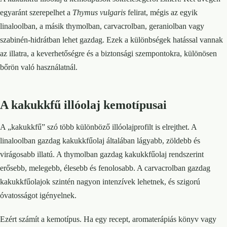
egyaránt szerepelhet a
Thymus vulgaris
felirat, mégis az egyik
linaloolban, a másik thymolban, carvacrolban, geraniolban vagy
szabinén-hidrátban lehet gazdag. Ezek a különbségek hatással vannak
az illatra, a keverhetőségre és a biztonsági szempontokra, különösen
bőrön való használatnál.
A kakukkfű illóolaj kemotípusai
A „kakukkfű” szó több különböző illóolajprofilt is elrejthet. A
linaloolban gazdag kakukkfűolaj általában lágyabb, zöldebb és
virágosabb illatú. A thymolban gazdag kakukkfűolaj rendszerint
erősebb, melegebb, élesebb és fenolosabb. A carvacrolban gazdag
kakukkfűolajok szintén nagyon intenzívek lehetnek, és szigorú
óvatosságot igényelnek.
Ezért számít a kemotípus. Ha egy recept, aromaterápiás könyv vagy