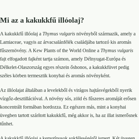
Mi az a kakukkfű illóolaj?
A kakukkfű illóolaj a
Thymus vulgaris
növényből származik, amely a
Lamiaceae, vagyis az árvacsalánfélék családjába tartozó kis aromás
fűszernövény. A Kew Plants of the World Online a
Thymus vulgaris
fajt elfogadott fajként tartja számon, amely Délnyugat-Európa és
Délkelet-Olaszország egyes részein őshonos, a kakukkfüvet pedig
széles körben termesztik konyhai és aromás növényként.
Az illóolajat általában a levelekből és virágos hajtásvégekből nyerik
vízgőz-desztillációval. A növény sós, zöld és fűszeres aromáját erősen
koncentrált formában hordozza. Ez egészen más, mint a konyhai
üvegben tartott szárított kakukkfű, még akkor is, ha az illat ismerősnek
tűnhet.
A kakukkfű illóolaj a kemotípusok sokféleségéről ismert. Két üvegen