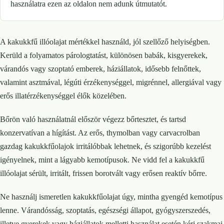
használatra ezen az oldalon nem adunk útmutatót.
A kakukkfű illóolajat mértékkel használd, jól szellőző helyiségben.
Kerüld a folyamatos párologtatást, különösen babák, kisgyerekek,
várandós vagy szoptató emberek, háziállatok, idősebb felnőttek,
valamint asztmával, légúti érzékenységgel, migrénnel, allergiával vagy
erős illatérzékenységgel élők közelében.
Bőrön való használatnál először végezz bőrtesztet, és tartsd
konzervatívan a hígítást. Az erős, thymolban vagy carvacrolban
gazdag kakukkfűolajok irritálóbbak lehetnek, és szigorúbb kezelést
igényelnek, mint a lágyabb kemotípusok. Ne vidd fel a kakukkfű
illóolajat sérült, irritált, frissen borotvált vagy erősen reaktív bőrre.
Ne használj ismeretlen kakukkfűolajat úgy, mintha gyengéd kemotípus
lenne. Várandósság, szoptatás, egészségi állapot, gyógyszerszedés,
illetve gyerekek vagy háziállatok melletti használat esetén kérj szakmai