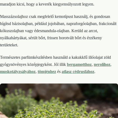
maradjon kicsi, hogy a keverék kiegyensúlyozott legyen.
Masszázsolajhoz csak megfelelő kemotípust használj, és gondosan
hígítsd bázisolajban, például jojobában, napraforgóolajban, frakcionált
kókuszolajban vagy édesmandula-olajban. Kerüld az arcot,
nyálkahártyákat, sérült bőrt, frissen borotvált bőrt és érzékeny
területeket.
Természetes parfümkészítésben használd a kakukkfű illóolajat zöld
gyógynövényes középjegyként. Jól illik
bergamotthoz
,
nerolihoz
,
muskotályzsályához
,
tömjénhez
és
atlasz cédrusfához
.