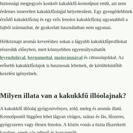
biztonsági megjegyzés konkrét kakukkfű-kemotípust említ, azt nem
érdemes ismeretlen kakukkfűolajjal helyettesíteni. Egy gyengédebbnek
érződő kakukkfűolaj és egy erős fenolos kakukkfűolaj ugyanabból a
fajból származhat, de gyakorlati használatban nem ugyanaz.
Hétköznapi aromás keveréshez sokan a lágyabb kakukkfűprofilokat
részesítik előnyben, mert könnyebben egyensúlyozhatók
levendulával
,
bergamottal
,
majoránnával
és citrusolajokkal. Az
erősebb kakukkfűolajok is hasznosak lehetnek, de körültekintőbb
kezelést igényelnek.
Milyen illata van a kakukkfű illóolajnak?
A kakukkfű illóolaj gyógynövényes, zöld, meleg és aromás illatú.
Kemotípustól függően lehet lágyan virágos, száraz és fás, fűszeres,
gyógyszeres vagy élesen fenolos. A közös vonás a tiszta fűszerkerti
karakter, amely sós jellegű és koncentrált.