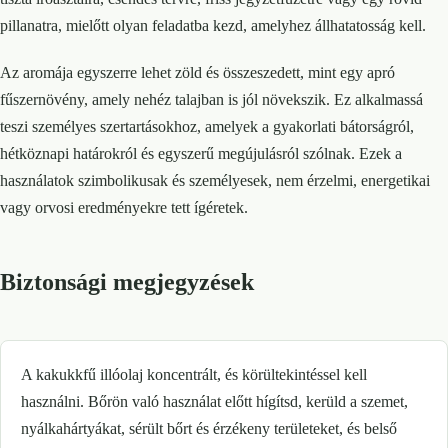
pillanatra, mielőtt olyan feladatba kezd, amelyhez állhatatosság kell.
Az aromája egyszerre lehet zöld és összeszedett, mint egy apró
fűszernövény, amely nehéz talajban is jól növekszik. Ez alkalmassá
teszi személyes szertartásokhoz, amelyek a gyakorlati bátorságról,
hétköznapi határokról és egyszerű megújulásról szólnak. Ezek a
használatok szimbolikusak és személyesek, nem érzelmi, energetikai
vagy orvosi eredményekre tett ígéretek.
Biztonsági megjegyzések
A kakukkfű illóolaj koncentrált, és körültekintéssel kell
használni. Bőrön való használat előtt hígítsd, kerüld a szemet,
nyálkahártyákat, sérült bőrt és érzékeny területeket, és belső