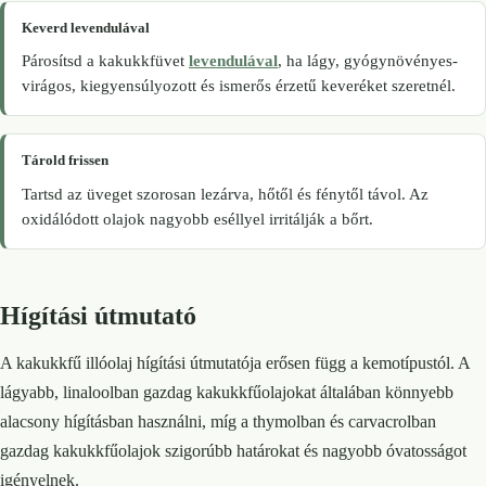
Keverd levendulával
Párosítsd a kakukkfüvet
levendulával
, ha lágy, gyógynövényes-
virágos, kiegyensúlyozott és ismerős érzetű keveréket szeretnél.
Tárold frissen
Tartsd az üveget szorosan lezárva, hőtől és fénytől távol. Az
oxidálódott olajok nagyobb eséllyel irritálják a bőrt.
Hígítási útmutató
A kakukkfű illóolaj hígítási útmutatója erősen függ a kemotípustól. A
lágyabb, linaloolban gazdag kakukkfűolajokat általában könnyebb
alacsony hígításban használni, míg a thymolban és carvacrolban
gazdag kakukkfűolajok szigorúbb határokat és nagyobb óvatosságot
igényelnek.