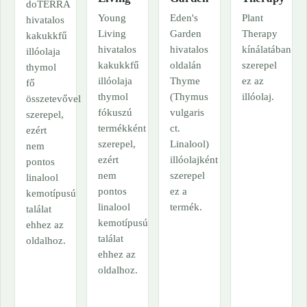
doTERRA
Young
Eden's
Plant
hivatalos
Living
Garden
Therapy
kakukkfű
hivatalos
hivatalos
kínálatában
illóolaja
kakukkfű
oldalán
szerepel
thymol
illóolaja
Thyme
ez az
fő
thymol
(Thymus
illóolaj.
összetevővel
fókuszú
vulgaris
szerepel,
termékként
ct.
ezért
szerepel,
Linalool)
nem
ezért
illóolajként
pontos
nem
szerepel
linalool
pontos
ez a
kemotípusú
linalool
termék.
találat
kemotípusú
ehhez az
találat
oldalhoz.
ehhez az
oldalhoz.