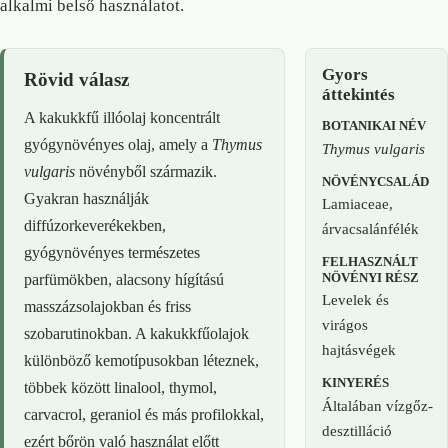
alkalmi belső használatot.
Gyors
Rövid válasz
áttekintés
A kakukkfű illóolaj koncentrált
BOTANIKAI NÉV
gyógynövényes olaj, amely a
Thymus
Thymus vulgaris
vulgaris
növényből származik.
NÖVÉNYCSALÁD
Gyakran használják
Lamiaceae,
diffúzorkeverékekben,
árvacsalánfélék
gyógynövényes természetes
FELHASZNÁLT
NÖVÉNYI RÉSZ
parfümökben, alacsony hígítású
Levelek és
masszázsolajokban és friss
virágos
szobarutinokban. A kakukkfűolajok
hajtásvégek
különböző kemotípusokban léteznek,
KINYERÉS
többek között linalool, thymol,
Általában vízgőz-
carvacrol, geraniol és más profilokkal,
desztilláció
ezért bőrön való használat előtt