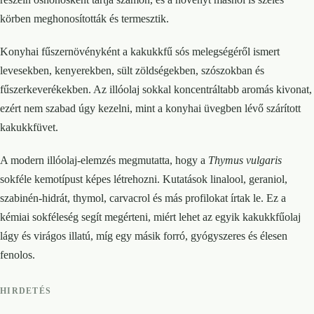
körben meghonosították és termesztik.
Konyhai fűszernövényként a kakukkfű sós melegségéről ismert
levesekben, kenyerekben, sült zöldségekben, szószokban és
fűszerkeverékekben. Az illóolaj sokkal koncentráltabb aromás kivonat,
ezért nem szabad úgy kezelni, mint a konyhai üvegben lévő szárított
kakukkfüvet.
A modern illóolaj-elemzés megmutatta, hogy a
Thymus vulgaris
sokféle kemotípust képes létrehozni. Kutatások linalool, geraniol,
szabinén-hidrát, thymol, carvacrol és más profilokat írtak le. Ez a
kémiai sokféleség segít megérteni, miért lehet az egyik kakukkfűolaj
lágy és virágos illatú, míg egy másik forró, gyógyszeres és élesen
fenolos.
HIRDETÉS