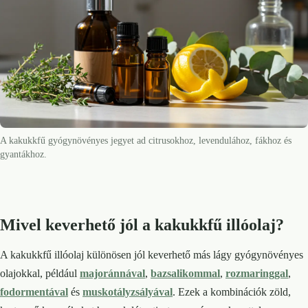
A kakukkfű gyógynövényes jegyet ad citrusokhoz, levendulához, fákhoz és
gyantákhoz.
Mivel keverhető jól a kakukkfű illóolaj?
A kakukkfű illóolaj különösen jól keverhető más lágy gyógynövényes
olajokkal, például
majoránnával
,
bazsalikommal
,
rozmaringgal
,
fodormentával
és
muskotályzsályával
. Ezek a kombinációk zöld,