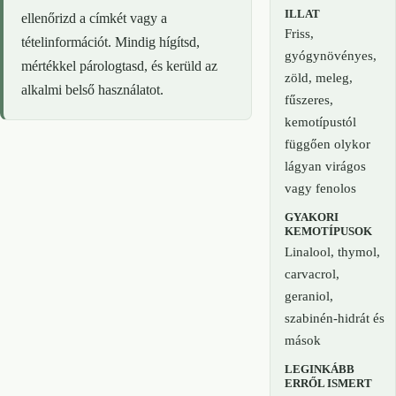
ILLAT
ellenőrizd a címkét vagy a
Friss,
tételinformációt. Mindig hígítsd,
gyógynövényes,
mértékkel párologtasd, és kerüld az
zöld, meleg,
alkalmi belső használatot.
fűszeres,
kemotípustól
függően olykor
lágyan virágos
vagy fenolos
GYAKORI
KEMOTÍPUSOK
Linalool, thymol,
carvacrol,
geraniol,
szabinén-hidrát és
mások
LEGINKÁBB
ERRŐL ISMERT