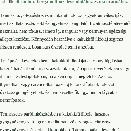
Jól illik
citromhoz
,
bergamotthoz
,
levendulához
és
majoránnához
.
Tanuláshoz, olvasáshoz és munkarutinokhoz is gyakran választják,
mert az illata tiszta, zöld és figyelmes hangulatú. Ez atmoszférateremtő
használat, nem fókusz, fáradtság, hangulat vagy bármilyen egészségi
állapot kezelése. Könnyedén használva a kakukkfű illóolaj segíthet
frissen rendezett, botanikus érzetűvé tenni a szobát.
Testápolási keverékekben a kakukkfű illóolajat alacsony hígításban
használhatják felnőtt masszázsolajokban, lábápoló keverékekben vagy
illatmentes testápolókban, ha a kemotípus megfelelő. Az erős
thymolban vagy carvacrolban gazdag kakukkfűolajok fokozott
óvatosságot igényelnek, és nem kezelhetők úgy, mint a lágyabb
kemotípusok.
Természetes parfümkészítésben a kakukkfű illóolaj hasznos
gyógynövényes, fougere, mediterrán, zöld virágos, citrusos-
gyógynövényes és erdei akkordokban. Támogathatja a levendulát,