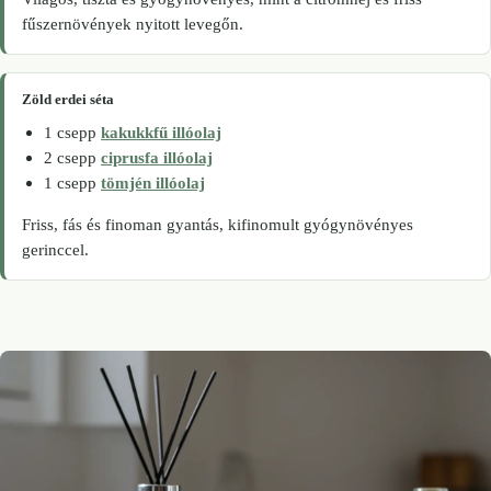
fűszernövények nyitott levegőn.
Zöld erdei séta
1 csepp
kakukkfű illóolaj
2 csepp
ciprusfa illóolaj
1 csepp
tömjén illóolaj
Friss, fás és finoman gyantás, kifinomult gyógynövényes
gerinccel.