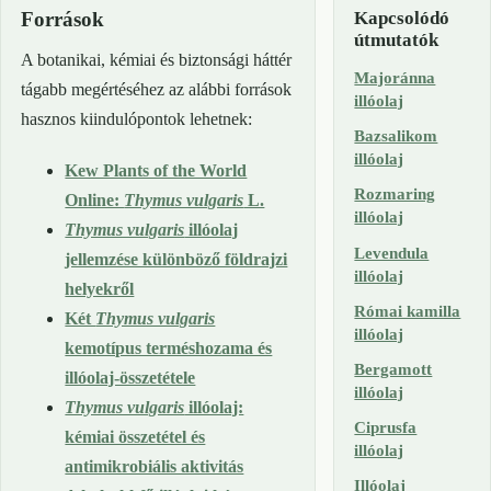
Források
Kapcsolódó
útmutatók
A botanikai, kémiai és biztonsági háttér
Majoránna
tágabb megértéséhez az alábbi források
illóolaj
hasznos kiindulópontok lehetnek:
Bazsalikom
illóolaj
Kew Plants of the World
Rozmaring
Online:
Thymus vulgaris
L.
illóolaj
Thymus vulgaris
illóolaj
Levendula
jellemzése különböző földrajzi
illóolaj
helyekről
Római kamilla
Két
Thymus vulgaris
illóolaj
kemotípus terméshozama és
Bergamott
illóolaj-összetétele
illóolaj
Thymus vulgaris
illóolaj:
Ciprusfa
kémiai összetétel és
illóolaj
antimikrobiális aktivitás
Illóolaj