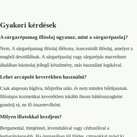
Gyakori kérdések
A sárgarépamag illóolaj ugyanaz, mint a sárgarépaolaj?
Nem. A sárgarépamag illóolaj illékony, koncentrált illóolaj, amelyet a
magból desztillálnak. A sárgarépaolaj vagy sárgarépás macerátum
általában bázisolaj jellegű készítmény, más használati logikával.
Lehet arcápoló keverékben használni?
Csak alaposan hígítva, bőrpróba után, és nem minden bőrtípusnak.
Illóolajos kozmetikai keverékben inkább finom háttéranyagként
gondolj rá, ne fő összetevőként.
Milyen illatokkal kezdjem?
Bergamottal, tömjénnel, levendulával vagy cédrusfával a
legbarátságosabb. Ha önmagában túl földes, citrusokkal nyisd ki.