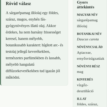
Gyors
Rövid válasz
áttekintés
A sárgarépamag illóolaj egy földes,
MAGYAR NÉV
száraz, magos, enyhén fás-
sárgarépamag
gyógynövényes illatú olaj. Akkor
illóolaj
érdekes, ha nem harsány frissességet
BOTANIKAI NÉV
keresel, hanem mélyebb,
Daucus carota
botanikusabb karaktert: hígított arc- és
NÖVÉNYCSALÁD
testolaj jellegű keverékekben,
Apiaceae,
természetes parfümökben és lassabb,
ernyősvirágzatúak
mélyebb hangulatú
NÖVÉNYI RÉSZ
diffúzorkeverékekben tud igazán jól
mag
működni.
KINYERÉS
vízgőz-
desztilláció
ILLAT
földes, száraz,