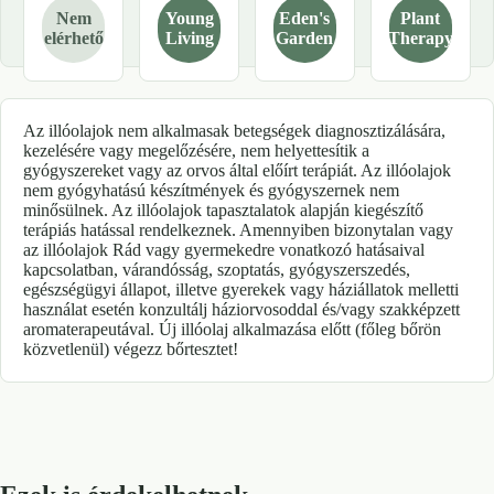
Nem
Young
Eden's
Plant
elérhető
Living
Garden
Therapy
Az illóolajok nem alkalmasak betegségek diagnosztizálására,
kezelésére vagy megelőzésére, nem helyettesítik a
gyógyszereket vagy az orvos által előírt terápiát. Az illóolajok
nem gyógyhatású készítmények és gyógyszernek nem
minősülnek. Az illóolajok tapasztalatok alapján kiegészítő
terápiás hatással rendelkeznek. Amennyiben bizonytalan vagy
az illóolajok Rád vagy gyermekedre vonatkozó hatásaival
kapcsolatban, várandósság, szoptatás, gyógyszerszedés,
egészségügyi állapot, illetve gyerekek vagy háziállatok melletti
használat esetén konzultálj háziorvosoddal és/vagy szakképzett
aromaterapeutával. Új illóolaj alkalmazása előtt (főleg bőrön
közvetlenül) végezz bőrtesztet!