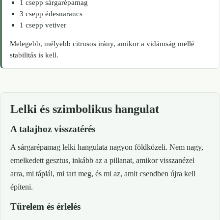
1 csepp sárgarépamag
3 csepp édesnarancs
1 csepp vetiver
Melegebb, mélyebb citrusos irány, amikor a vidámság mellé
stabilitás is kell.
Lelki és szimbolikus hangulat
A talajhoz visszatérés
A sárgarépamag lelki hangulata nagyon földközeli. Nem nagy,
emelkedett gesztus, inkább az a pillanat, amikor visszanézel
arra, mi táplál, mi tart meg, és mi az, amit csendben újra kell
építeni.
Türelem és érlelés