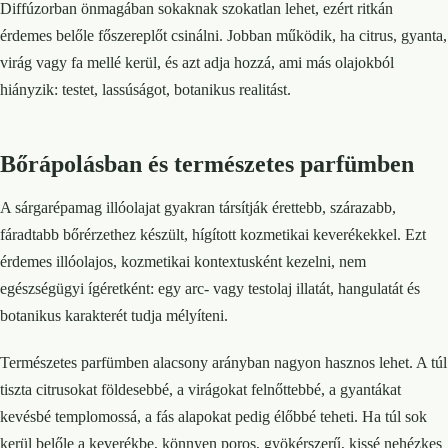
Diffúzorban önmagában sokaknak szokatlan lehet, ezért ritkán
érdemes belőle főszereplőt csinálni. Jobban működik, ha citrus, gyanta,
virág vagy fa mellé kerül, és azt adja hozzá, ami más olajokból
hiányzik: testet, lassúságot, botanikus realitást.
Bőrápolásban és természetes parfümben
A sárgarépamag illóolajat gyakran társítják érettebb, szárazabb,
fáradtabb bőrérzethez készült, hígított kozmetikai keverékekkel. Ezt
érdemes illóolajos, kozmetikai kontextusként kezelni, nem
egészségügyi ígéretként: egy arc- vagy testolaj illatát, hangulatát és
botanikus karakterét tudja mélyíteni.
Természetes parfümben alacsony arányban nagyon hasznos lehet. A túl
tiszta citrusokat földesebbé, a virágokat felnőttebbé, a gyantákat
kevésbé templomossá, a fás alapokat pedig élőbbé teheti. Ha túl sok
kerül belőle a keverékbe, könnyen poros, gyökérszerű, kissé nehézkes