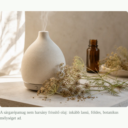
A sárgarépamag nem harsány frissítő olaj: inkább lassú, földes, botanikus
mélységet ad.