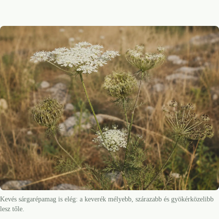
Kevés sárgarépamag is elég: a keverék mélyebb, szárazabb és gyökérközelibb
lesz tőle.