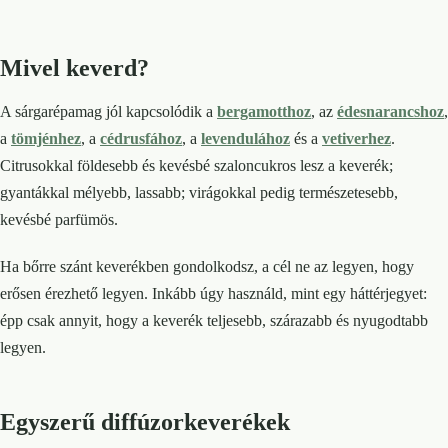
Mivel keverd?
A sárgarépamag jól kapcsolódik a
bergamotthoz
, az
édesnarancshoz
,
a
tömjénhez
, a
cédrusfához
, a
levendulához
és a
vetiverhez
.
Citrusokkal földesebb és kevésbé szaloncukros lesz a keverék;
gyantákkal mélyebb, lassabb; virágokkal pedig természetesebb,
kevésbé parfümös.
Ha bőrre szánt keverékben gondolkodsz, a cél ne az legyen, hogy
erősen érezhető legyen. Inkább úgy használd, mint egy háttérjegyet:
épp csak annyit, hogy a keverék teljesebb, szárazabb és nyugodtabb
legyen.
Egyszerű diffúzorkeverékek