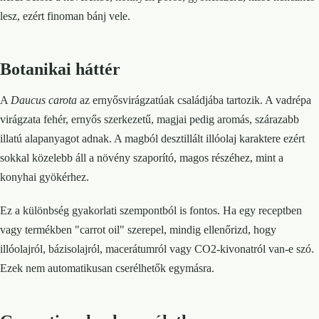
lesz, ezért finoman bánj vele.
Botanikai háttér
A
Daucus carota
az ernyősvirágzatúak családjába tartozik. A vadrépa
virágzata fehér, ernyős szerkezetű, magjai pedig aromás, szárazabb
illatú alapanyagot adnak. A magból desztillált illóolaj karaktere ezért
sokkal közelebb áll a növény szaporító, magos részéhez, mint a
konyhai gyökérhez.
Ez a különbség gyakorlati szempontból is fontos. Ha egy receptben
vagy termékben "carrot oil" szerepel, mindig ellenőrizd, hogy
illóolajról, bázisolajról, macerátumról vagy CO2-kivonatról van-e szó.
Ezek nem automatikusan cserélhetők egymásra.