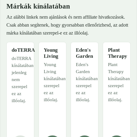
Márkák kínálatában
Az alábbi linkek nem ajánlások és nem affiliate hivatkozások.
Csak abban segítenek, hogy gyorsabban ellenőrizhesd, az adott
márka kínálatában szerepel-e ez az illóolaj.
doTERRA
Young
Eden's
Plant
Living
Garden
Therapy
doTERRA
Young
Eden's
Plant
kínálatában
Living
Garden
Therapy
jelenleg
kínálatában
kínálatában
kínálatában
nem
szerepel
szerepel
szerepel
szerepel
ez az
ez az
ez az
ez az
illóolaj.
illóolaj.
illóolaj.
illóolaj.