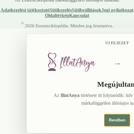
Adatkezelési tájékoztató
Sütikezelés
Sütibeállítások
Jogi nyilatkozat
Oldaltérkép
Kapcsolat
©
2026 Esszenciklopédia. Minden jog fenntartva.
ÚJ FEJEZET
→
Megújulta
Az
IllatAnya
története itt folytatódik: üdv
márkafüggetlen illóolajos t
Rendben