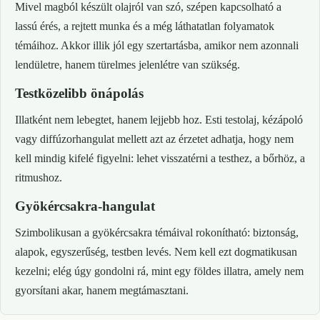
Mivel magból készült olajról van szó, szépen kapcsolható a
lassú érés, a rejtett munka és a még láthatatlan folyamatok
témáihoz. Akkor illik jól egy szertartásba, amikor nem azonnali
lendületre, hanem türelmes jelenlétre van szükség.
Testközelibb önápolás
Illatként nem lebegtet, hanem lejjebb hoz. Esti testolaj, kézápoló
vagy diffúzorhangulat mellett azt az érzetet adhatja, hogy nem
kell mindig kifelé figyelni: lehet visszatérni a testhez, a bőrhöz, a
ritmushoz.
Gyökércsakra-hangulat
Szimbolikusan a gyökércsakra témáival rokonítható: biztonság,
alapok, egyszerűség, testben levés. Nem kell ezt dogmatikusan
kezelni; elég úgy gondolni rá, mint egy földes illatra, amely nem
gyorsítani akar, hanem megtámasztani.