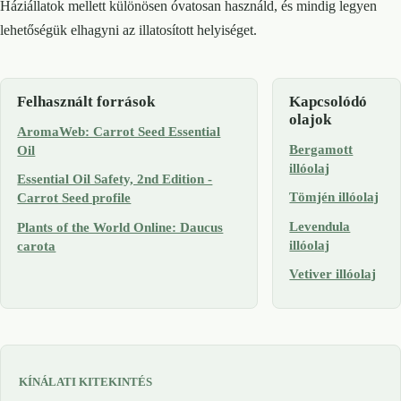
Háziállatok mellett különösen óvatosan használd, és mindig legyen
lehetőségük elhagyni az illatosított helyiséget.
Felhasznált források
Kapcsolódó
olajok
AromaWeb: Carrot Seed Essential
Bergamott
Oil
illóolaj
Essential Oil Safety, 2nd Edition -
Tömjén illóolaj
Carrot Seed profile
Levendula
Plants of the World Online: Daucus
illóolaj
carota
Vetiver illóolaj
KÍNÁLATI KITEKINTÉS