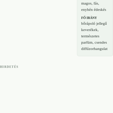
magos, fás,
enyhén édeskés
FŐ IRÁNY
bőrápoló jellegű
keverékek,
természetes
parfüm, csendes
diffúzorhangulat
HIRDETÉS