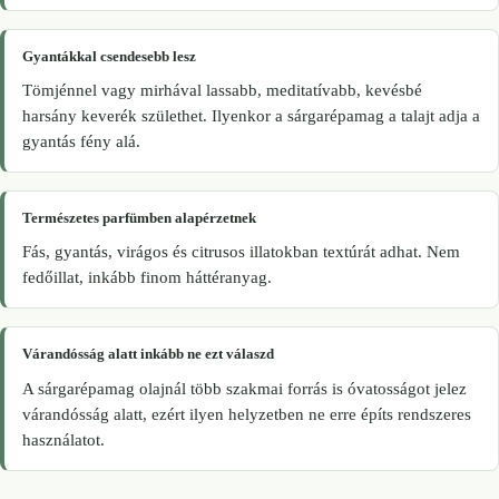
Gyantákkal csendesebb lesz
Tömjénnel vagy mirhával lassabb, meditatívabb, kevésbé
harsány keverék születhet. Ilyenkor a sárgarépamag a talajt adja a
gyantás fény alá.
Természetes parfümben alapérzetnek
Fás, gyantás, virágos és citrusos illatokban textúrát adhat. Nem
fedőillat, inkább finom háttéranyag.
Várandósság alatt inkább ne ezt válaszd
A sárgarépamag olajnál több szakmai forrás is óvatosságot jelez
várandósság alatt, ezért ilyen helyzetben ne erre építs rendszeres
használatot.