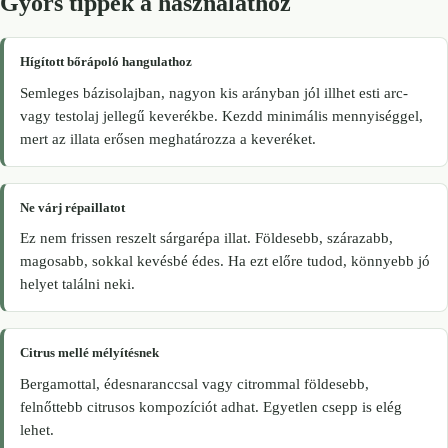
Gyors tippek a használathoz
Hígított bőrápoló hangulathoz
Semleges bázisolajban, nagyon kis arányban jól illhet esti arc-
vagy testolaj jellegű keverékbe. Kezdd minimális mennyiséggel,
mert az illata erősen meghatározza a keveréket.
Ne várj répaillatot
Ez nem frissen reszelt sárgarépa illat. Földesebb, szárazabb,
magosabb, sokkal kevésbé édes. Ha ezt előre tudod, könnyebb jó
helyet találni neki.
Citrus mellé mélyítésnek
Bergamottal, édesnaranccsal vagy citrommal földesebb,
felnőttebb citrusos kompozíciót adhat. Egyetlen csepp is elég
lehet.