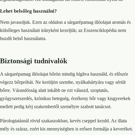
Lehet belsőleg használni?
Nem javasoljuk. Ezen az oldalon a sárgarépamag illóolajat aromás és
külsőleges használati irányként kezeljük; az Esszenciklopédia nem
buzdít belső használatra.
Biztonsági tudnivalók
A sárgarépamag illóolajat bőrön mindig hígítva használd, és először
végezz bőrpróbát. Ne kerüljön szembe, nyálkahártyára vagy sérült
bőrre. Várandósság alatt inkább ne ezt válaszd, szoptatás,
gyógyszerszedés, krónikus betegség, érzékeny bőr vagy kisgyerekek
mellett pedig kérj szakembertől személyre szabott tanácsot.
Párologtatásnál rövid szakaszokban, kevés cseppel kezdd. Az illata
mély és száraz, ezért kis mennyiségben is erősen formálja a keveréket.