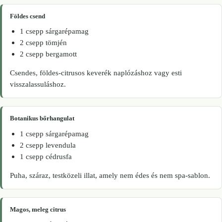
Földes csend
1 csepp sárgarépamag
2 csepp tömjén
2 csepp bergamott
Csendes, földes-citrusos keverék naplózáshoz vagy esti
visszalassuláshoz.
Botanikus bőrhangulat
1 csepp sárgarépamag
2 csepp levendula
1 csepp cédrusfa
Puha, száraz, testközeli illat, amely nem édes és nem spa-sablon.
Magos, meleg citrus