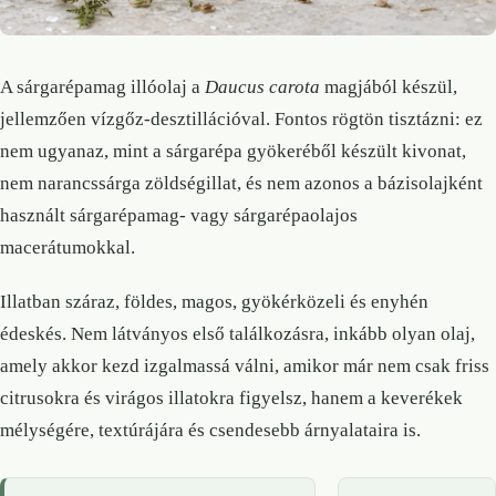
A sárgarépamag illóolaj a
Daucus carota
magjából készül,
jellemzően vízgőz-desztillációval. Fontos rögtön tisztázni: ez
nem ugyanaz, mint a sárgarépa gyökeréből készült kivonat,
nem narancssárga zöldségillat, és nem azonos a bázisolajként
használt sárgarépamag- vagy sárgarépaolajos
macerátumokkal.
Illatban száraz, földes, magos, gyökérközeli és enyhén
édeskés. Nem látványos első találkozásra, inkább olyan olaj,
amely akkor kezd izgalmassá válni, amikor már nem csak friss
citrusokra és virágos illatokra figyelsz, hanem a keverékek
mélységére, textúrájára és csendesebb árnyalataira is.