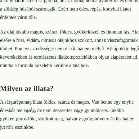
a konyhából ismert sárgarépa, de az illóolaj nem a gyökérből és nem is
a zöldség húsából származik. Ezért nem édes, répás, konyhai illatot
érdemes várni tőle.
Az olaj inkább magos, száraz, földes, gyökérközeli és finoman fás. Aki
elsőre a friss, vidám, citrusos olajokhoz szokott, annak visszafogottnak
tűnhet. Pont ez az erőssége: nem díszít, hanem mélyít. Bőrápoló jellegű
keverékekben és természetes illatkompozíciókban olyan alapérzetet ad,
mintha a formula közelebb kerülne a talajhoz.
Milyen az illata?
A sárgarépamag illata földes, száraz és magos. Van benne egy enyhe
édeskés melegség, de nem desszertes vagy gyümölcsös. Inkább
gyökér, poros föld, szárított mag, halvány gyógynövény és fás háttér
jut róla eszünkbe.