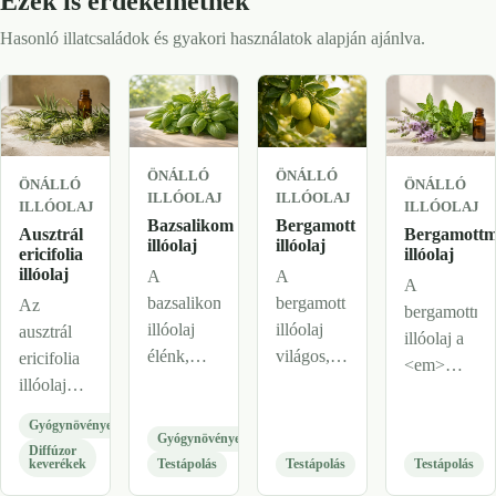
Ezek is érdekelhetnek
Hasonló illatcsaládok és gyakori használatok alapján ajánlva.
ÖNÁLLÓ
ÖNÁLLÓ
ÖNÁLLÓ
ÖNÁLLÓ
ILLÓOLAJ
ILLÓOLAJ
ILLÓOLAJ
ILLÓOLAJ
Bazsalikom
Bergamott
Ausztrál
Bergamottm
illóolaj
illóolaj
ericifolia
illóolaj
illóolaj
A
A
A
bazsalikom
bergamott
Az
bergamottme
illóolaj
illóolaj
ausztrál
illóolaj a
élénk,
világos,
ericifolia
<em>Menth
zöld,
elegáns
illóolaj
×
édeskés és
citrusolaj,
friss, zöld,
citrata</em>
Gyógynövényes
gyógynövényes
amelyet a
lágyan fás
Gyógynövényes
virágos,
Diffúzor
illatú
Citrus
és enyhén
keverékek
Testápolás
Testápolás
Testápolás
leveles
koncentrált
bergamia
virágos