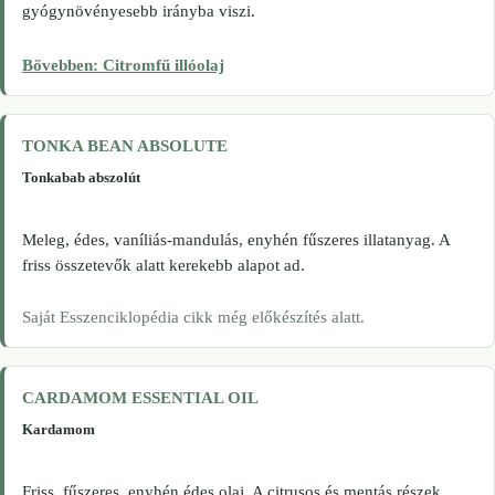
gyógynövényesebb irányba viszi.
Bővebben: Citromfű illóolaj
TONKA BEAN ABSOLUTE
Tonkabab abszolút
Meleg, édes, vaníliás-mandulás, enyhén fűszeres illatanyag. A
friss összetevők alatt kerekebb alapot ad.
Saját Esszenciklopédia cikk még előkészítés alatt.
CARDAMOM ESSENTIAL OIL
Kardamom
Friss, fűszeres, enyhén édes olaj. A citrusos és mentás részek