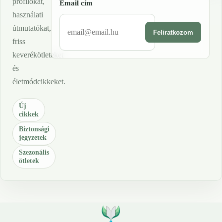
profilokat,
Email cím
használati
útmutatókat,
Feliratkozom
friss
keverékötleteket
és
életmódcikkeket.
Új
cikkek
Biztonsági
jegyzetek
Szezonális
ötletek