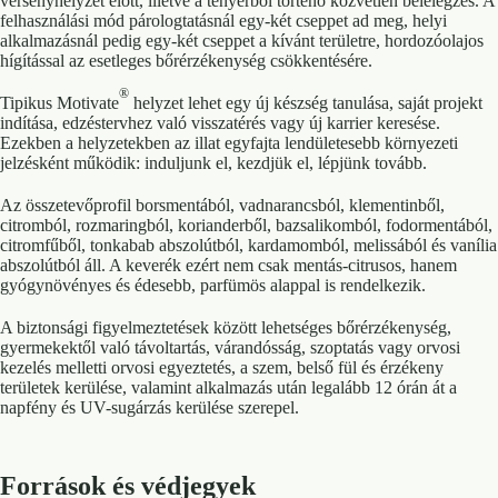
versenyhelyzet előtt, illetve a tenyérből történő közvetlen belélegzés. A
felhasználási mód párologtatásnál egy-két cseppet ad meg, helyi
alkalmazásnál pedig egy-két cseppet a kívánt területre, hordozóolajos
hígítással az esetleges bőrérzékenység csökkentésére.
®
Tipikus Motivate
helyzet lehet egy új készség tanulása, saját projekt
indítása, edzéstervhez való visszatérés vagy új karrier keresése.
Ezekben a helyzetekben az illat egyfajta lendületesebb környezeti
jelzésként működik: induljunk el, kezdjük el, lépjünk tovább.
Az összetevőprofil borsmentából, vadnarancsból, klementinből,
citromból, rozmaringból, korianderből, bazsalikomból, fodormentából,
citromfűből, tonkabab abszolútból, kardamomból, melissából és vanília
abszolútból áll. A keverék ezért nem csak mentás-citrusos, hanem
gyógynövényes és édesebb, parfümös alappal is rendelkezik.
A biztonsági figyelmeztetések között lehetséges bőrérzékenység,
gyermekektől való távoltartás, várandósság, szoptatás vagy orvosi
kezelés melletti orvosi egyeztetés, a szem, belső fül és érzékeny
területek kerülése, valamint alkalmazás után legalább 12 órán át a
napfény és UV-sugárzás kerülése szerepel.
Források és védjegyek