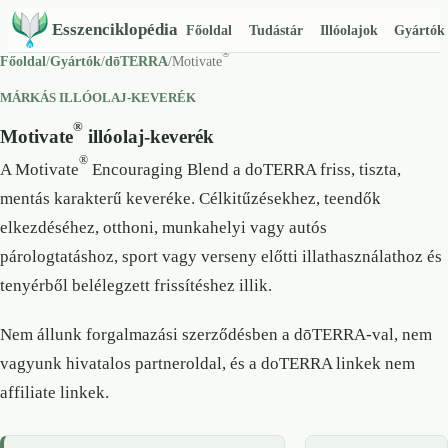
Esszenciklopédia
Főoldal
Tudástár
Illóolajok
Gyártók
®
Főoldal
/
Gyártók
/
dōTERRA
/
Motivate
MÁRKÁS ILLÓOLAJ-KEVERÉK
®
Motivate
illóolaj-keverék
®
A Motivate
Encouraging Blend a doTERRA friss, tiszta,
mentás karakterű keveréke. Célkitűzésekhez, teendők
elkezdéséhez, otthoni, munkahelyi vagy autós
párologtatáshoz, sport vagy verseny előtti illathasználathoz és
tenyérből belélegzett frissítéshez illik.
Nem állunk forgalmazási szerződésben a dōTERRA-val, nem
vagyunk hivatalos partneroldal, és a doTERRA linkek nem
affiliate linkek.