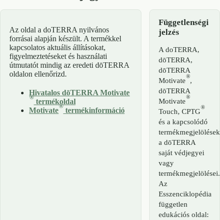
Függetlenségi
Az oldal a doTERRA nyilvános
jelzés
forrásai alapján készült. A termékkel
kapcsolatos aktuális állításokat,
A doTERRA,
figyelmeztetéseket és használati
dōTERRA,
útmutatót mindig az eredeti dōTERRA
dōTERRA
oldalon ellenőrizd.
®
Motivate
,
dōTERRA
Hivatalos dōTERRA Motivate
®
®
Motivate
termékoldal
®
®
Motivate
termékinformáció
Touch, CPTG
és a kapcsolódó
termékmegjelölése
a dōTERRA
saját védjegyei
vagy
termékmegjelölései
Az
Esszenciklopédia
független
edukációs oldal: