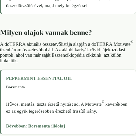
összedörzsölésével, majd mély belégzéssel.
Milyen olajok vannak benne?
®
A doTERRA aktuális összetevőlistája alapján a dōTERRA Motivate
tizenhárom összetevőből áll. Az alábbi kártyák rövid tájékozódási
pontok; ahol van már saját Esszenciklopédia cikkünk, azt külön
linkeltük.
PEPPERMINT ESSENTIAL OIL
Borsmenta
®
Hűvös, mentás, tiszta érzetű nyitást ad. A Motivate
keverékben
ez az egyik legerősebben érezhető frissítő irány.
Bővebben: Borsmenta illóolaj