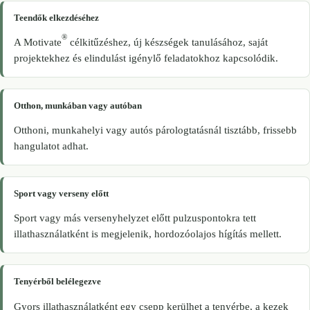
Teendők elkezdéséhez
®
A Motivate
célkitűzéshez, új készségek tanulásához, saját
projektekhez és elindulást igénylő feladatokhoz kapcsolódik.
Otthon, munkában vagy autóban
Otthoni, munkahelyi vagy autós párologtatásnál tisztább, frissebb
hangulatot adhat.
Sport vagy verseny előtt
Sport vagy más versenyhelyzet előtt pulzuspontokra tett
illathasználatként is megjelenik, hordozóolajos hígítás mellett.
Tenyérből belélegezve
Gyors illathasználatként egy csepp kerülhet a tenyérbe, a kezek