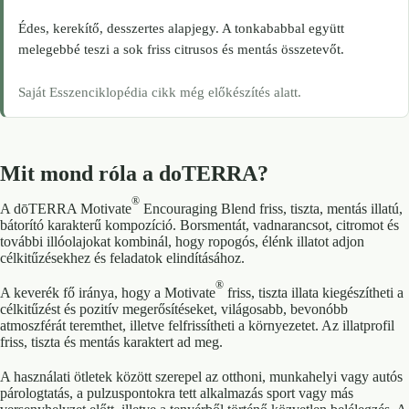
Édes, kerekítő, desszertes alapjegy. A tonkababbal együtt
melegebbé teszi a sok friss citrusos és mentás összetevőt.
Saját Esszenciklopédia cikk még előkészítés alatt.
Mit mond róla a doTERRA?
®
A dōTERRA Motivate
Encouraging Blend friss, tiszta, mentás illatú,
bátorító karakterű kompozíció. Borsmentát, vadnarancsot, citromot és
további illóolajokat kombinál, hogy ropogós, élénk illatot adjon
célkitűzésekhez és feladatok elindításához.
®
A keverék fő iránya, hogy a Motivate
friss, tiszta illata kiegészítheti a
célkitűzést és pozitív megerősítéseket, világosabb, bevonóbb
atmoszférát teremthet, illetve felfrissítheti a környezetet. Az illatprofil
friss, tiszta és mentás karaktert ad meg.
A használati ötletek között szerepel az otthoni, munkahelyi vagy autós
párologtatás, a pulzuspontokra tett alkalmazás sport vagy más