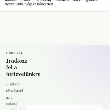
közvetlenül) végezz bőrtesztet!
HÍRLEVÉL
Iratkozz
fel a
hírlevelünkre
Elsőként
olvashatod
az új
illóolaj