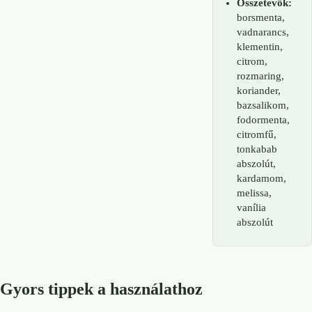
Összetevők:
borsmenta,
vadnarancs,
klementin,
citrom,
rozmaring,
koriander,
bazsalikom,
fodormenta,
citromfű,
tonkabab
abszolút,
kardamom,
melissa,
vanília
abszolút
Gyors tippek a használathoz