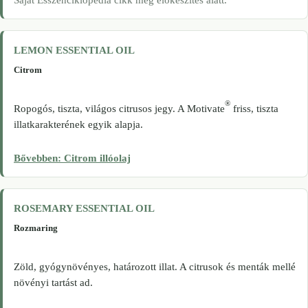
Saját Esszenciklopédia cikk még előkészítés alatt.
LEMON ESSENTIAL OIL
Citrom
®
Ropogós, tiszta, világos citrusos jegy. A Motivate
friss, tiszta
illatkarakterének egyik alapja.
Bővebben: Citrom illóolaj
ROSEMARY ESSENTIAL OIL
Rozmaring
Zöld, gyógynövényes, határozott illat. A citrusok és menták mellé
növényi tartást ad.