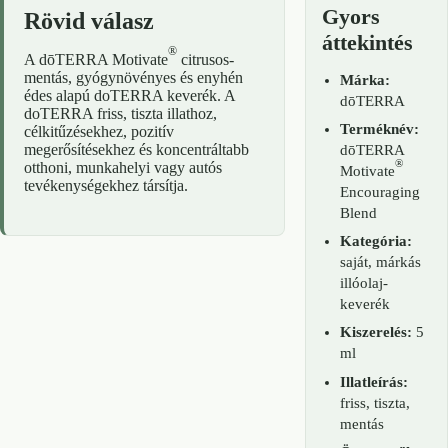
Gyors
Rövid válasz
áttekintés
®
A dōTERRA Motivate
citrusos-
mentás, gyógynövényes és enyhén
Márka:
édes alapú doTERRA keverék. A
dōTERRA
doTERRA friss, tiszta illathoz,
Terméknév:
célkitűzésekhez, pozitív
megerősítésekhez és koncentráltabb
dōTERRA
®
otthoni, munkahelyi vagy autós
Motivate
tevékenységekhez társítja.
Encouraging
Blend
Kategória:
saját, márkás
illóolaj-
keverék
Kiszerelés:
5
ml
Illatleírás:
friss, tiszta,
mentás