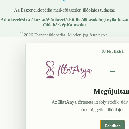
Az Esszenciklopédia márkafüggetlen illóolajos tudástár.
Adatkezelési tájékoztató
Sütikezelés
Sütibeállítások
Jogi nyilatkozat
Oldaltérkép
Kapcsolat
©
2026 Esszenciklopédia. Minden jog fenntartva.
ÚJ FEJEZET
→
Megújulta
Az
IllatAnya
története itt folytatódik: üdv
márkafüggetlen illóolajos t
Rendben