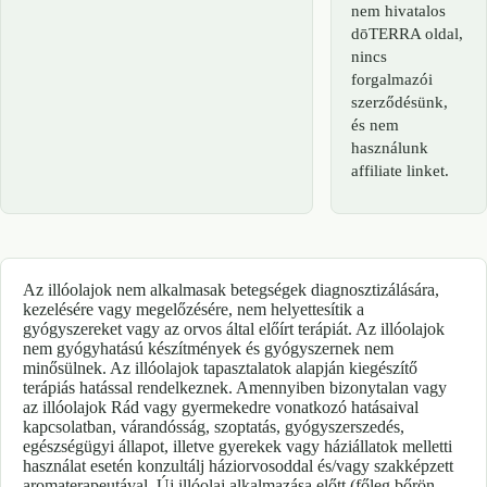
nem hivatalos
dōTERRA oldal,
nincs
forgalmazói
szerződésünk,
és nem
használunk
affiliate linket.
Az illóolajok nem alkalmasak betegségek diagnosztizálására,
kezelésére vagy megelőzésére, nem helyettesítik a
gyógyszereket vagy az orvos által előírt terápiát. Az illóolajok
nem gyógyhatású készítmények és gyógyszernek nem
minősülnek. Az illóolajok tapasztalatok alapján kiegészítő
terápiás hatással rendelkeznek. Amennyiben bizonytalan vagy
az illóolajok Rád vagy gyermekedre vonatkozó hatásaival
kapcsolatban, várandósság, szoptatás, gyógyszerszedés,
egészségügyi állapot, illetve gyerekek vagy háziállatok melletti
használat esetén konzultálj háziorvosoddal és/vagy szakképzett
aromaterapeutával. Új illóolaj alkalmazása előtt (főleg bőrön