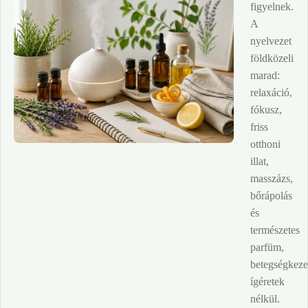
figyelnek.
A
nyelvezet
földközeli
marad:
relaxáció,
fókusz,
friss
otthoni
illat,
masszázs,
bőrápolás
és
természetes
parfüm,
betegségkeze
ígéretek
nélkül.