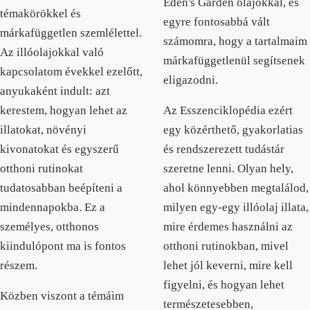
Eden's Garden olajokkal, és
témakörökkel és
egyre fontosabbá vált
márkafüggetlen szemlélettel.
számomra, hogy a tartalmaim
Az illóolajokkal való
márkafüggetlenül segítsenek
kapcsolatom évekkel ezelőtt,
eligazodni.
anyukaként indult: azt
kerestem, hogyan lehet az
Az Esszenciklopédia ezért
illatokat, növényi
egy közérthető, gyakorlatias
kivonatokat és egyszerű
és rendszerezett tudástár
otthoni rutinokat
szeretne lenni. Olyan hely,
tudatosabban beépíteni a
ahol könnyebben megtalálod,
mindennapokba. Ez a
milyen egy-egy illóolaj illata,
személyes, otthonos
mire érdemes használni az
kiindulópont ma is fontos
otthoni rutinokban, mivel
részem.
lehet jól keverni, mire kell
figyelni, és hogyan lehet
Közben viszont a témáim
természetesebben,