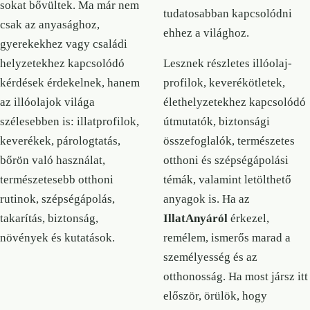
sokat bővültek. Ma már nem
tudatosabban kapcsolódni
csak az anyasághoz,
ehhez a világhoz.
gyerekekhez vagy családi
helyzetekhez kapcsolódó
Lesznek részletes illóolaj-
kérdések érdekelnek, hanem
profilok, keverékötletek,
az illóolajok világa
élethelyzetekhez kapcsolódó
szélesebben is: illatprofilok,
útmutatók, biztonsági
keverékek, párologtatás,
összefoglalók, természetes
bőrön való használat,
otthoni és szépségápolási
természetesebb otthoni
témák, valamint letölthető
rutinok, szépségápolás,
anyagok is. Ha az
takarítás, biztonság,
IllatAnyáról
érkezel,
növények és kutatások.
remélem, ismerős marad a
személyesség és az
otthonosság. Ha most jársz itt
először, örülök, hogy