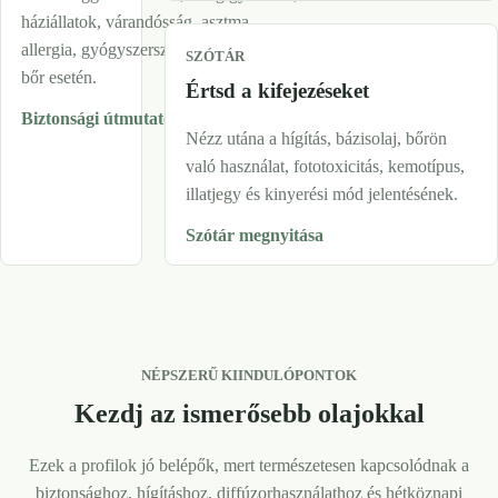
háziállatok, várandósság, asztma,
allergia, gyógyszerszedés vagy érzékeny
SZÓTÁR
bőr esetén.
Értsd a kifejezéseket
Biztonsági útmutató olvasása
Nézz utána a hígítás, bázisolaj, bőrön
való használat, fototoxicitás, kemotípus,
illatjegy és kinyerési mód jelentésének.
Szótár megnyitása
NÉPSZERŰ KIINDULÓPONTOK
Kezdj az ismerősebb olajokkal
Ezek a profilok jó belépők, mert természetesen kapcsolódnak a
biztonsághoz, hígításhoz, diffúzorhasználathoz és hétköznapi