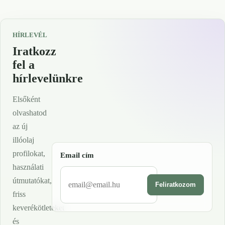
HÍRLEVÉL
Iratkozz
fel a
hírlevelünkre
Elsőként
olvashatod
az új
illóolaj
profilokat,
Email cím
használati
útmutatókat,
Feliratkozom
friss
keverékötleteket
és