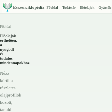
Esszenciklopédia
Főoldal
Tudástár
Illóolajok
Gyártók
Főoldal
Illóolajok
érthetően,
a
nyugodt
és
tudatos
mindennapokhoz
Nézz
körül a
részletes
olajprofilok
között,
tanuld