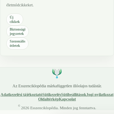
életmódcikkeket.
Új
cikkek
Biztonsági
jegyzetek
Szezonális
ötletek
Az Esszenciklopédia márkafüggetlen illóolajos tudástár.
Adatkezelési tájékoztató
Sütikezelés
Sütibeállítások
Jogi nyilatkozat
Oldaltérkép
Kapcsolat
©
2026 Esszenciklopédia. Minden jog fenntartva.