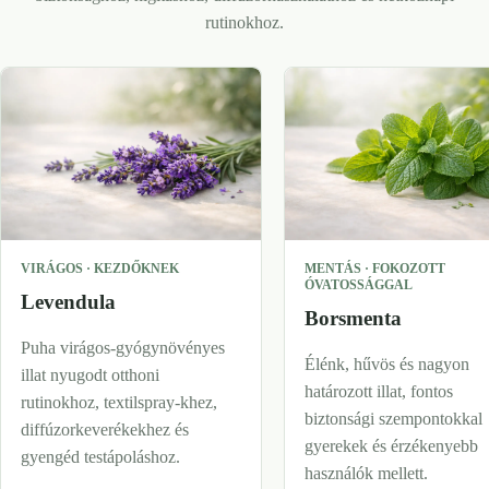
rutinokhoz.
VIRÁGOS · KEZDŐKNEK
MENTÁS · FOKOZOTT
ÓVATOSSÁGGAL
Levendula
Borsmenta
Puha virágos-gyógynövényes
Élénk, hűvös és nagyon
illat nyugodt otthoni
határozott illat, fontos
rutinokhoz, textilspray-khez,
biztonsági szempontokkal
diffúzorkeverékekhez és
gyerekek és érzékenyebb
gyengéd testápoláshoz.
használók mellett.