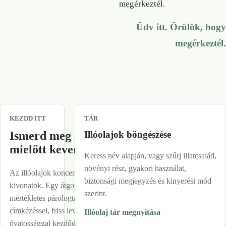
megérkeztél.
Üdv itt. Örülök, hogy
megérkeztél.
KEZDD ITT
TÁR
Ismerd meg az alapokat,
Illóolajok böngészése
mielőtt keverni kezdesz
Keress név alapján, vagy szűrj illatcsalád,
növényi rész, gyakori használat,
Az illóolajok koncentrált növényi
biztonsági megjegyzés és kinyerési mód
kivonatok. Egy átgondolt rutin hígítással,
szerint.
mértékletes párologtatással, egyértelmű
címkézéssel, friss levegővel és extra
Illóolaj tár megnyitása
óvatossággal kezdődik, főleg gyerekek,