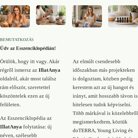
BEMUTATKOZÁS
Üdv az Esszenciklopédián!
Örülök, hogy itt vagy. Akár
Az elmúlt csendesebb
régről ismersz az
IllatAnya
időszakban más projekteken
oldalról, akár most találsz
is dolgoztam, közben pedig
rám először, szeretettel
kerestem azt az új hangot és
köszöntelek ezen az új
irányt, amit hosszabb távon is
felületen.
hitelesen tudok képviselni.
Több márkával is közelebbről
Az Esszenciklopédia az
megismerkedtem, köztük
IllatAnya
folytatása: új
doTERRA, Young Living és
néven, szélesebb