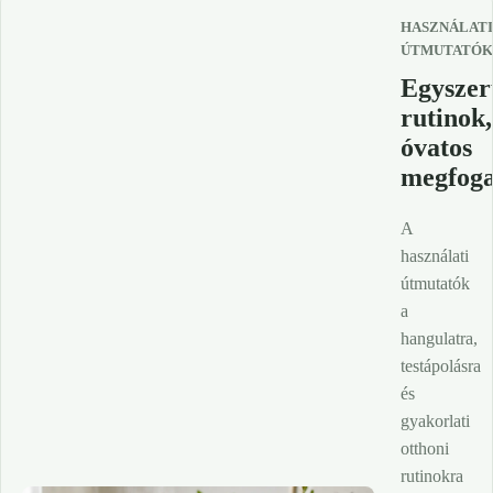
HASZNÁLAT
ÚTMUTATÓ
Egyszer
rutinok,
óvatos
megfoga
A
használati
útmutatók
a
hangulatra,
testápolásra
és
gyakorlati
otthoni
rutinokra