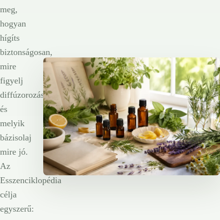
meg,
hogyan
hígíts
biztonságosan,
mire
figyelj
diffúzorozásnál,
és
melyik
bázisolaj
mire jó.
Az
Esszenciklopédia
célja
egyszerű: