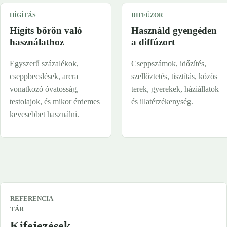
HÍGÍTÁS
DIFFÚZOR
Hígíts bőrön való
Használd gyengéden
használathoz
a diffúzort
Egyszerű százalékok,
Cseppszámok, időzítés,
cseppbecslések, arcra
szellőztetés, tisztítás, közös
vonatkozó óvatosság,
terek, gyerekek, háziállatok
testolajok, és mikor érdemes
és illatérzékenység.
kevesebbet használni.
REFERENCIA
TÁR
Kifejezések,