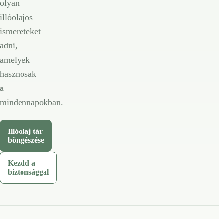
olyan
illóolajos
ismereteket
adni,
amelyek
hasznosak
a
mindennapokban.
Illóolaj tár
böngészése
Kezdd a
biztonsággal