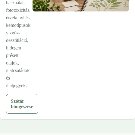
használat,
fototoxicitás,
érzékenyítés,
kemotípusok,
vízgőz-
desztilláció,
hidegen
préselt
olajok,
illatcsaládok
és
illatjegyek.
Szótár
böngészése