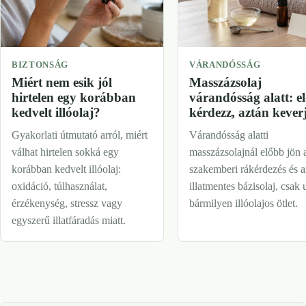
BIZTONSÁG
VÁRANDÓSSÁG
Miért nem esik jól
Masszázsolaj
hirtelen egy korábban
várandósság alatt: e
kedvelt illóolaj?
kérdezz, aztán kever
Gyakorlati útmutató arról, miért
Várandósság alatti
válhat hirtelen sokká egy
masszázsolajnál előbb jön 
korábban kedvelt illóolaj:
szakemberi rákérdezés és a
oxidáció, túlhasználat,
illatmentes bázisolaj, csak 
érzékenység, stressz vagy
bármilyen illóolajos ötlet.
egyszerű illatfáradás miatt.