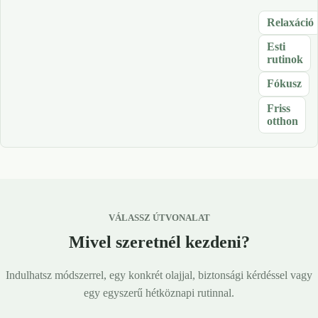
Relaxáció
Esti
rutinok
Fókusz
Friss
otthon
VÁLASSZ ÚTVONALAT
Mivel szeretnél kezdeni?
Indulhatsz módszerrel, egy konkrét olajjal, biztonsági kérdéssel vagy
egy egyszerű hétköznapi rutinnal.