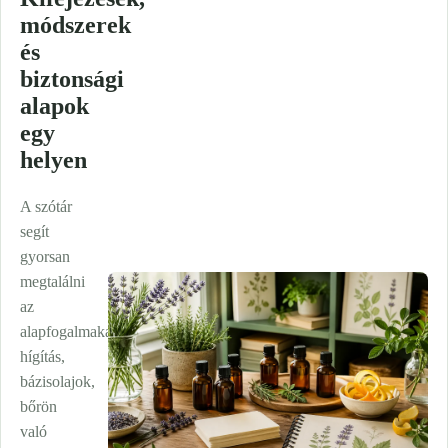
módszerek
és
biztonsági
alapok
egy
helyen
A szótár
segít
gyorsan
megtalálni
az
alapfogalmakat:
hígítás,
bázisolajok,
bőrön
való